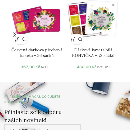
Červená dárková plechová
Dárková kazeta bílá
Dár
kazeta – 36 sáčků
KONVIČKA – 72 sáčků
367,00
Kč
430,00
Kč
bez DPH
bez DPH
PŘIPOMENE VÁM VČAS CO BUDETE
POTŘEBOVAT
Přihlašte se k odběru
našich novinek!