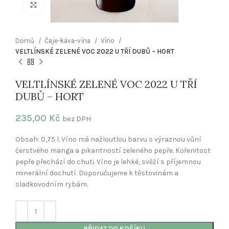
Klikněte pro zvětšení
Domů
Čaje-káva-vína
Víno
VELTLÍNSKÉ ZELENÉ VOC 2022 U TŘÍ DUBŮ – HORT
VELTLÍNSKÉ ZELENÉ VOC 2022 U TŘÍ
DUBŮ – HORT
235,00
Kč
bez DPH
Obsah: 0,75 l. Víno má nažloutlou barvu s výraznou vůní
čerstvého manga a pikantností zeleného pepře. Kořenitost
pepře přechází do chuti. Víno je lehké, svěží s příjemnou
minerální dochutí. Doporučujeme k těstovinám a
sladkovodním rybám.
PŘIDAT DO KOŠÍKU