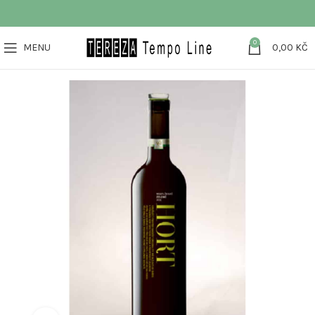
0
MENU
0,00
KČ