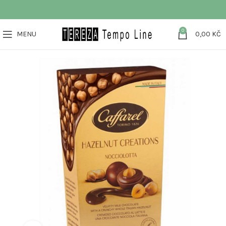
0
MENU
0,00
KČ