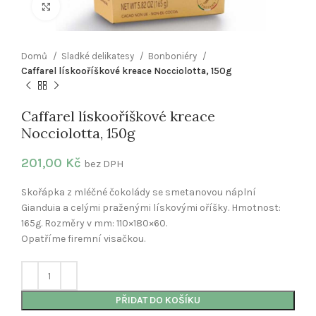
Klikněte pro zvětšení
Domů
Sladké delikatesy
Bonboniéry
Caffarel lískooříškové kreace Nocciolotta, 150g
Caffarel lískooříškové kreace
Nocciolotta, 150g
201,00
Kč
bez DPH
Skořápka z mléčné čokolády se smetanovou náplní
Gianduia a celými praženými lískovými oříšky. Hmotnost:
165g. Rozměry v mm: 110×180×60.
Opatříme firemní visačkou.
PŘIDAT DO KOŠÍKU