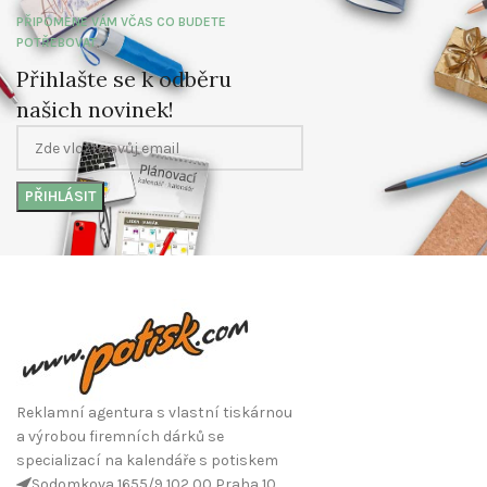
PŘIPOMENE VÁM VČAS CO BUDETE
POTŘEBOVAT
Přihlašte se k odběru
našich novinek!
Reklamní agentura s vlastní tiskárnou
a výrobou firemních dárků se
specializací na kalendáře s potiskem
Sodomkova 1655/9 102 00 Praha 10