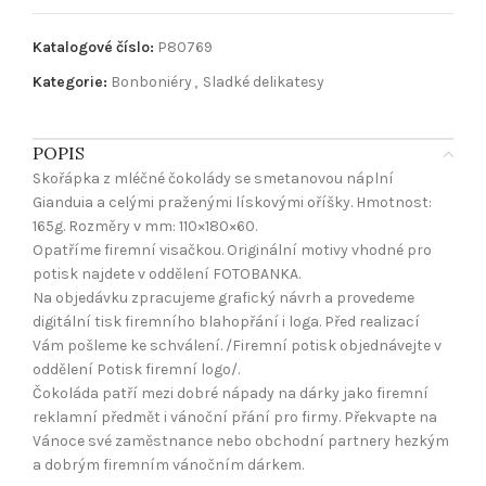
Katalogové číslo:
P80769
Kategorie:
Bonboniéry
,
Sladké delikatesy
POPIS
Skořápka z mléčné čokolády se smetanovou náplní
Gianduia a celými praženými lískovými oříšky. Hmotnost:
165g. Rozměry v mm: 110×180×60.
Opatříme firemní visačkou. Originální motivy vhodné pro
potisk najdete v oddělení FOTOBANKA.
Na objedávku zpracujeme grafický návrh a provedeme
digitální tisk firemního blahopřání i loga. Před realizací
Vám pošleme ke schválení. /Firemní potisk objednávejte v
oddělení Potisk firemní logo/.
Čokoláda patří mezi dobré nápady na dárky jako firemní
reklamní předmět i vánoční přání pro firmy. Překvapte na
Vánoce své zaměstnance nebo obchodní partnery hezkým
a dobrým firemním vánočním dárkem.