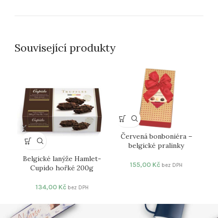
Související produkty
Červená bonboniéra –
belgické pralinky
Belgické lanýže Hamlet-
Čo
155,00
Kč
bez DPH
Cupido hořké 200g
134,00
Kč
bez DPH