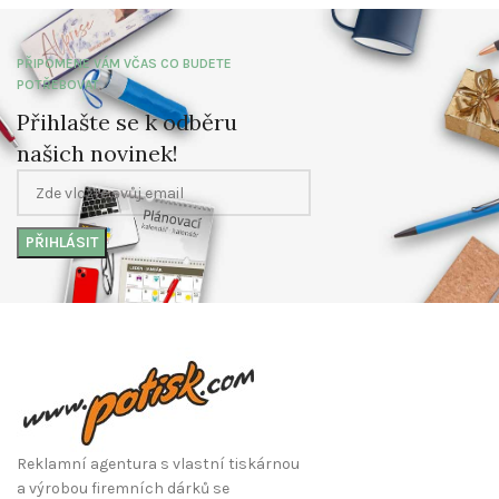
PŘIPOMENE VÁM VČAS CO BUDETE
POTŘEBOVAT
Přihlašte se k odběru
našich novinek!
Reklamní agentura s vlastní tiskárnou
a výrobou firemních dárků se