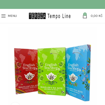
0
MENU
0,00
KČ