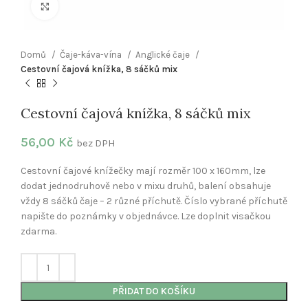
Klikněte pro zvětšení
Domů
Čaje-káva-vína
Anglické čaje
Cestovní čajová knížka, 8 sáčků mix
Cestovní čajová knížka, 8 sáčků mix
56,00
Kč
bez DPH
Cestovní čajové knížečky mají rozměr 100 x 160mm, lze
dodat jednodruhově nebo v mixu druhů, balení obsahuje
vždy 8 sáčků čaje – 2 různé příchutě. Číslo vybrané příchutě
napište do poznámky v objednávce. Lze doplnit visačkou
zdarma.
PŘIDAT DO KOŠÍKU