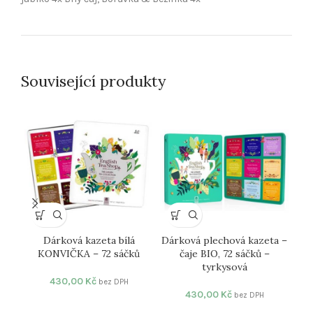
Související produkty
Dárková kazeta bílá
Dárková plechová kazeta –
K
KONVIČKA – 72 sáčků
čaje BIO, 72 sáčků –
tyrkysová
430,00
Kč
bez DPH
430,00
Kč
bez DPH