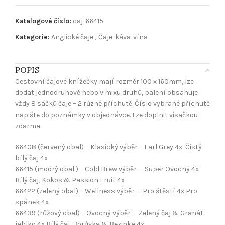
Katalogové číslo:
caj-66415
Kategorie:
Anglické čaje
,
Čaje-káva-vína
POPIS
Cestovní čajové knížečky mají rozměr 100 x 160mm, lze
dodat jednodruhově nebo v mixu druhů, balení obsahuje
vždy 8 sáčků čaje – 2 různé příchutě. Číslo vybrané příchutě
napište do poznámky v objednávce. Lze doplnit visačkou
zdarma..
66408 (červený obal) – Klasický výběr – Earl Grey 4x Čistý
bílý čaj 4x
66415 (modrý obal ) – Cold Brew výběr – Super Ovocný 4x
Bílý čaj, Kokos & Passion Fruit 4x
66422 (zelený obal) – Wellness výběr – Pro štěstí 4x Pro
spánek 4x
66439 (růžový obal) – Ovocný výběr – Zelený čaj & Granát
jablko 4x Bílý čaj, Borůvka & Bezinka 4x