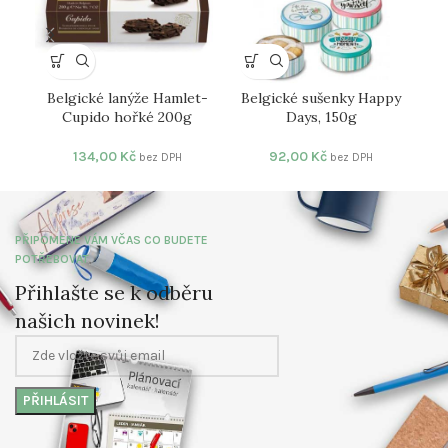
čo
Belgické lanýže Hamlet-
Belgické sušenky Happy
Cupido hořké 200g
Days, 150g
134,00
Kč
92,00
Kč
bez DPH
bez DPH
PŘIPOMENE VÁM VČAS CO BUDETE
POTŘEBOVAT
Přihlašte se k odběru
našich novinek!