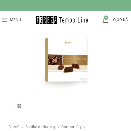
0
MENU
0,00
KČ
Klikněte pro zvětšení
Domů
Sladké delikatesy
Bonboniéry