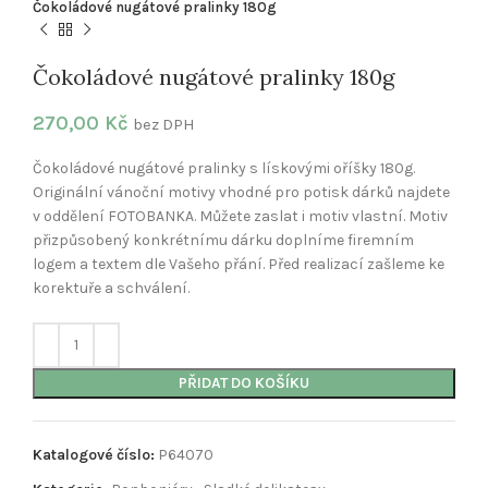
Čokoládové nugátové pralinky 180g
Čokoládové nugátové pralinky 180g
270,00
Kč
bez DPH
Čokoládové nugátové pralinky s lískovými oříšky 180g.
Originální vánoční motivy vhodné pro potisk dárků najdete
v oddělení FOTOBANKA. Můžete zaslat i motiv vlastní. Motiv
přizpůsobený konkrétnímu dárku doplníme firemním
logem a textem dle Vašeho přání. Před realizací zašleme ke
korektuře a schválení.
PŘIDAT DO KOŠÍKU
Katalogové číslo:
P64070