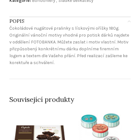
Kategorie:
Bonboniéry
,
Sladké delikatesy
POPIS
Čokoládové nugátové pralinky s lískovými oříšky 180g.
Originální vánoční motivy vhodné pro potisk dárků najdete
v oddělení FOTOBANKA. Můžete zaslat i motiv vlastní. Motiv
přizpůsobený konkrétnímu dárku doplníme firemním
logem a textem dle Vašeho přání. Před realizací zašleme ke
korektuře a schválení.
Související produkty