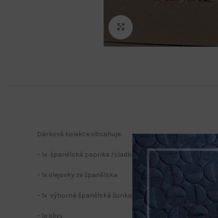
Klikněte pro zvětšení
Dárková kolekce obsahuje:
– 1x španělská paprika /sladká nebo pálivá/
– 1x olejovky ze španělska
– 1x výborná španělská šunka 200 g
– 1x olivy