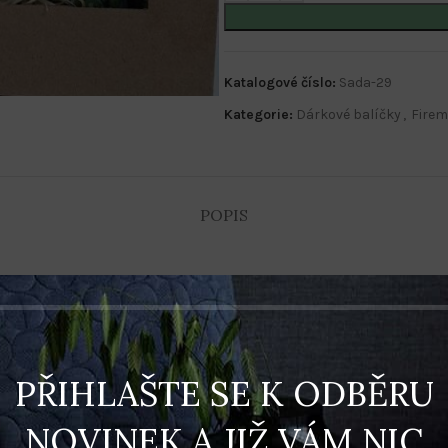
Katalogové číslo:
Sada-29
Kategorie:
Dárkové balíčky
,
Firem
POPIS
PŘIHLAŠTE SE K ODBĚRU
NOVINEK A JIŽ VÁM NIC