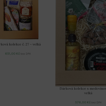
ková kolekce č. 27 – velká
651,00
Kč
bez DPH
Dárková kolekce s medovinou 
velká
576,00
Kč
bez DPH