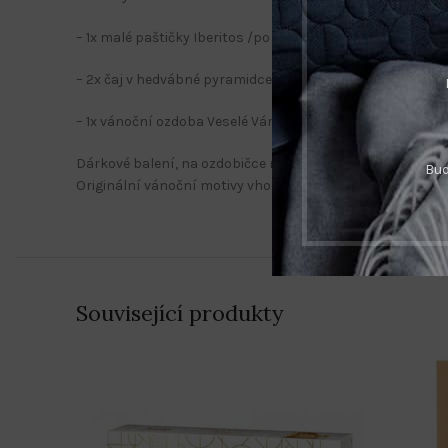
– 1x malé paštičky Iberitos /po 3ks/
– 2x čaj v hedvábné pyramidce
– 1x vánoční ozdoba Veselé Vánoce a š ťastný nový rok
Dárkové balení, na ozdobičce můžete mít svoje logo i v
Bud
Originální vánoční motivy vhodné pro potisk vybraných d
Související produkty