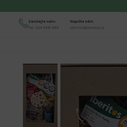
Zavolejte nám:
Napište nám
Tel.: 224 938 389
obchod@tereza.cz