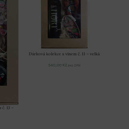
Dárková kolekce s vínem č. 11 – velká
Dárková
540,00
Kč
bez DPH
č. 13 –