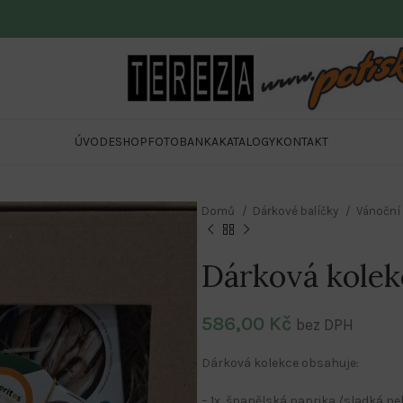
ÚVOD
ESHOP
FOTOBANKA
KATALOGY
KONTAKT
Domů
Dárkové balíčky
Vánoční 
Dárková kolekc
586,00
Kč
bez DPH
Dárková kolekce obsahuje:
– 1x španělská paprika /sladká ne