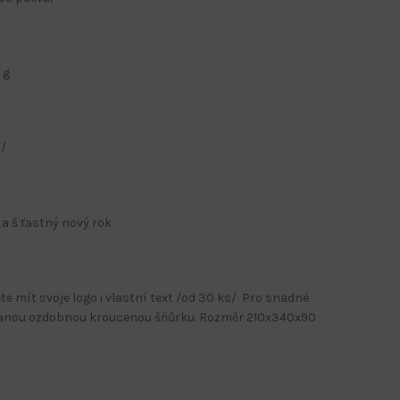
 g
Kalendáře s potiskem
s/
Nástěnné kalendáře
Stolní kalendáře
a š ťastný nový rok
Kalendáře s firemním potiskem
Kalendáře s potiskem
e mít svoje logo i vlastní text /od 30 ks/ Pro snadné
vanou ozdobnou kroucenou šňůrku. Rozměr 210x340x90
Nástěnné kalendáře
Stolní kalendáře
Kalendáře s firemním potiskem