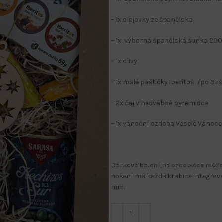
– 1x olejovky ze španělska
– 1x výborná španělská šunka 200
– 1x olivy
– 1x malé paštičky Iberitos /po 3k
– 2x čaj v hedvábné pyramidce
– 1x vánoční ozdoba Veselé Vánoce 
Dárkové balení,na ozdobičce můžet
nošení má každá krabice integro
mm.