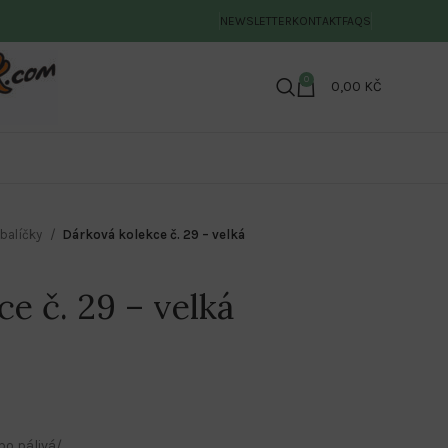
NEWSLETTER
KONTAKT
FAQS
0
0,00
KČ
balíčky
Dárková kolekce č. 29 – velká
e č. 29 – velká
bo pálivá/