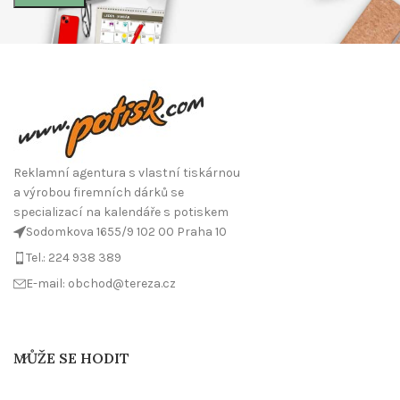
Reklamní agentura s vlastní tiskárnou
a výrobou firemních dárků se
specializací na kalendáře s potiskem
Sodomkova 1655/9 102 00 Praha 10
Tel.: 224 938 389
E-mail: obchod@tereza.cz
MŮŽE SE HODIT