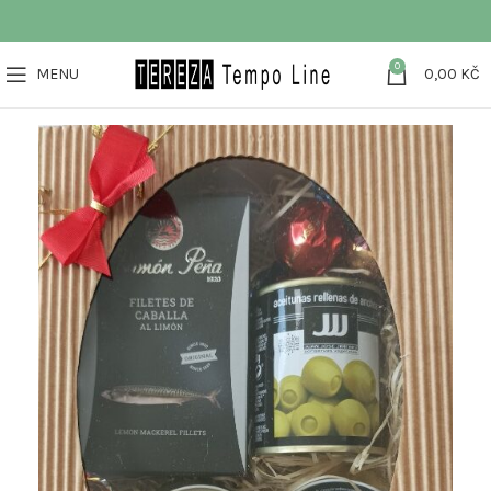
0
MENU
0,00
KČ