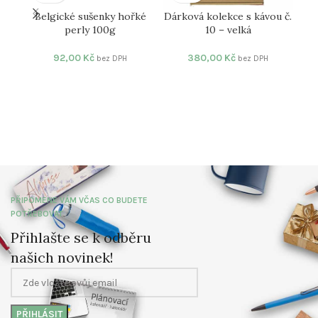
Belgické sušenky hořké
Dárková kolekce s kávou č.
Dár
perly 100g
10 – velká
92,00
Kč
380,00
Kč
bez DPH
bez DPH
PŘIPOMENE VÁM VČAS CO BUDETE
POTŘEBOVAT
Přihlašte se k odběru
našich novinek!