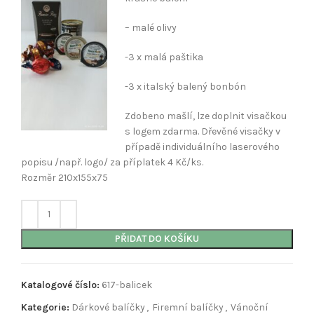
– malé olivy
-3 x malá paštika
-3 x italský balený bonbón
Zdobeno mašlí, lze doplnit visačkou
s logem zdarma. Dřevěné visačky v
případě individuálního laserového
popisu /např. logo/ za příplatek 4 Kč/ks.
Rozměr 210x155x75
PŘIDAT DO KOŠÍKU
Katalogové číslo:
617-balicek
Kategorie:
Dárkové balíčky
,
Firemní balíčky
,
Vánoční