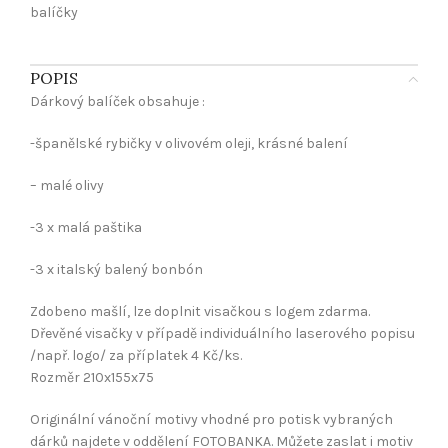
balíčky
POPIS
Dárkový balíček obsahuje :
-španělské rybičky v olivovém oleji, krásné balení
– malé olivy
-3 x malá paštika
-3 x italský balený bonbón
Zdobeno mašlí, lze doplnit visačkou s logem zdarma.
Dřevěné visačky v případě individuálního laserového popisu
/např. logo/ za příplatek 4 Kč/ks.
Rozměr 210x155x75
Originální vánoční motivy vhodné pro potisk vybraných
dárků najdete v oddělení FOTOBANKA. Můžete zaslat i motiv