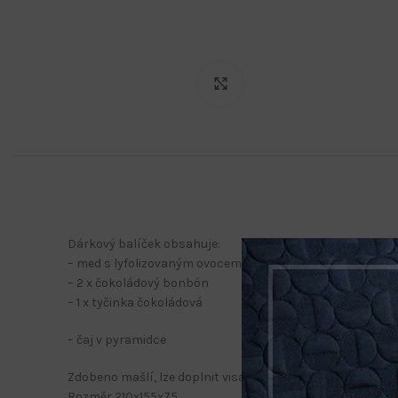
Klikněte pro zvětšení
Dárkový balíček obsahuje:
– med s lyfolizovaným ovocem /více druhů /
– 2 x čokoládový bonbón
– 1 x tyčinka čokoládová
– čaj v pyramidce
Zdobeno mašlí, lze doplnit visačkou s logem zdarma. Dřevě
Rozměr 210x155x75