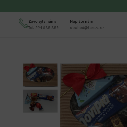
Zavolejte nám:
Napište nám
Tel.: 224 938 389
obchod@tereza.cz