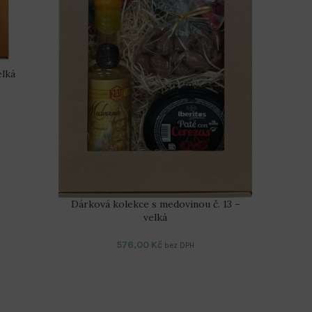
elká
Dárková
Dárková kolekce s medovinou č. 13 –
velká
576,00
Kč
bez DPH