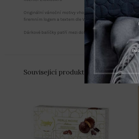
Originální vánoční motivy vhodné pro potisk vybraných 
firemním logem a textem dle Vašeho přání. Před realizací
Dárkové balíčky patří mezi dobré nápady na dárky jako fir
Bud
Související produkty