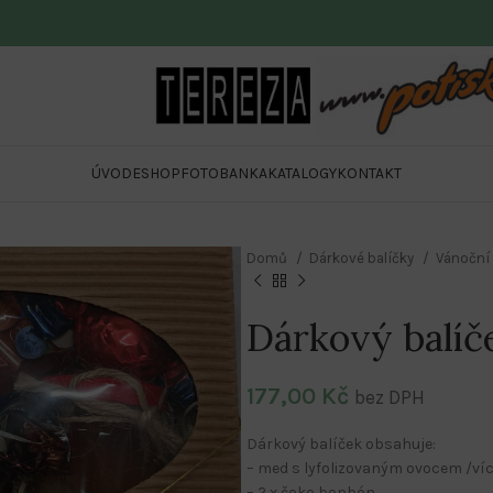
ÚVOD
ESHOP
FOTOBANKA
KATALOGY
KONTAKT
Domů
Dárkové balíčky
Vánoční 
Dárkový balíč
177,00
Kč
bez DPH
Dárkový balíček obsahuje:
– med s lyfolizovaným ovocem /víc
– 2 x čoko bonbón