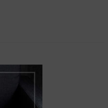
 příplatek 4 Kč/ks.