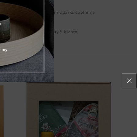
 Motiv přizpůsobený konkrétnímu dárku doplníme
e
otěšit své obchodní partnery či klienty.
licy