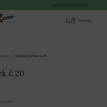
NEWSLETTER
KONTAKT
FAQS
0
0,00
KČ
balíčky
Dárkový balíček č.20
ek č.20
e druhů /