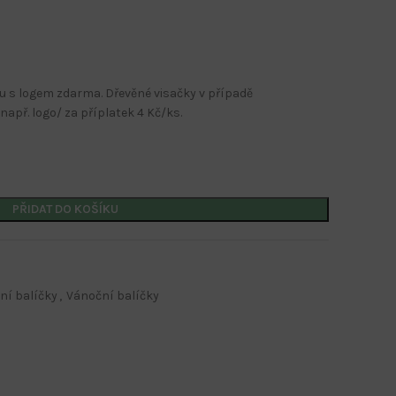
ou s logem zdarma. Dřevěné visačky v případě
např. logo/ za příplatek 4 Kč/ks.
Kalendáře s potiskem
Nástěnné kalendáře
Stolní kalendáře
PŘIDAT DO KOŠÍKU
Kalendáře s firemním potiskem
Kalendáře s potiskem
ní balíčky
,
Vánoční balíčky
Nástěnné kalendáře
Stolní kalendáře
Kalendáře s firemním potiskem