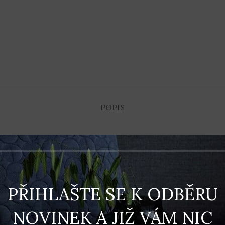
POPIS
PŘIHLAŠTE SE K ODBĚRU
NOVINEK A JIŽ VÁM NIC
né visačky v případě individuálního laserového popisu /např. logo/ za