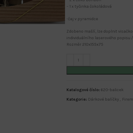
– 1 x tyčinka čokoládová
-čaj v pyramidce
Zdobeno mašlí, lze doplnit visačk
individuálního laserového popisu /
Rozměr 210x155x75
Katalogové číslo:
620-balicek
Kategorie:
Dárkové balíčky
,
Firem