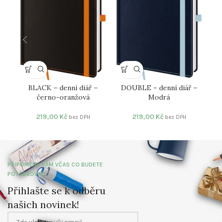
BLACK – denní diář –
DOUBLE – denní diář –
F
černo-oranžová
Modrá
219,00
Kč
219,00
Kč
bez DPH
bez DPH
PŘIPOMENE VÁM VČAS CO BUDETE
POTŘEBOVAT
Přihlašte se k odběru
našich novinek!