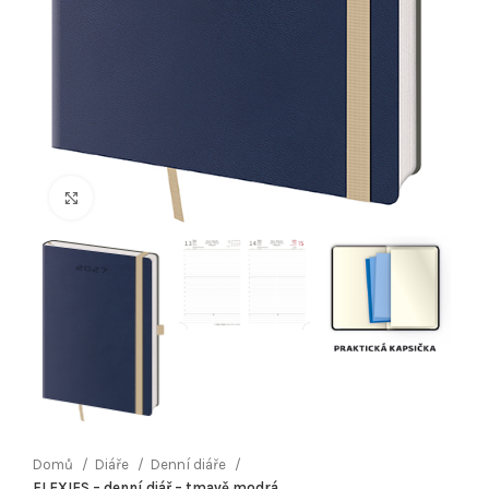
Klikněte pro zvětšení
Domů
Diáře
Denní diáře
FLEXIES – denní diář – tmavě modrá