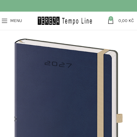
0
MENU
0,00
KČ