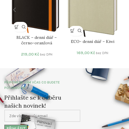
BLACK – denní diář –
NEW
ECO- denní diář – Kiwi
černo-oranžová
169,00
Kč
bez DPH
219,00
Kč
bez DPH
PŘIPOMENE VÁM VČAS CO BUDETE
POTŘEBOVAT
Přihlašte se k odběru
našich novinek!