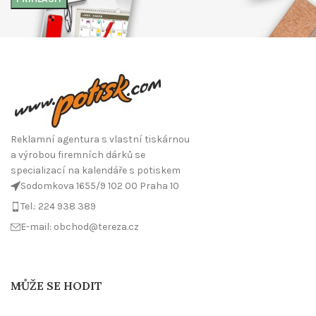
Reklamní agentura s vlastní tiskárnou
a výrobou firemních dárků se
specializací na kalendáře s potiskem
Sodomkova 1655/9 102 00 Praha 10
Tel.: 224 938 389
E-mail: obchod@tereza.cz
MŮŽE SE HODIT