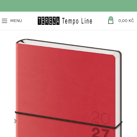
0
MENU
0,00
KČ