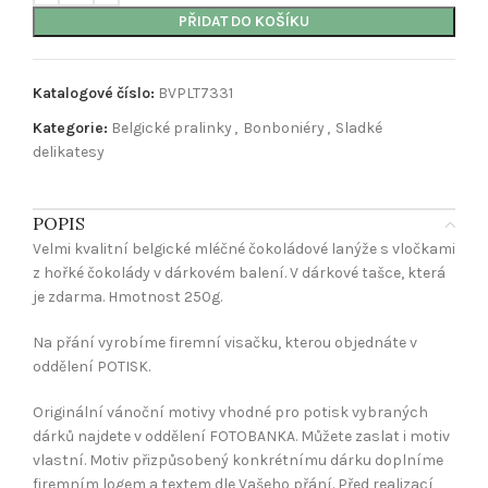
PŘIDAT DO KOŠÍKU
Katalogové číslo:
BVPLT7331
Kategorie:
Belgické pralinky
,
Bonboniéry
,
Sladké
delikatesy
POPIS
Velmi kvalitní belgické mléčné čokoládové lanýže s vločkami
z hořké čokolády v dárkovém balení. V dárkové tašce, která
je zdarma. Hmotnost 250g.
Na přání vyrobíme firemní visačku, kterou objednáte v
oddělení POTISK.
Originální vánoční motivy vhodné pro potisk vybraných
dárků najdete v oddělení FOTOBANKA. Můžete zaslat i motiv
vlastní. Motiv přizpůsobený konkrétnímu dárku doplníme
firemním logem a textem dle Vašeho přání. Před realizací