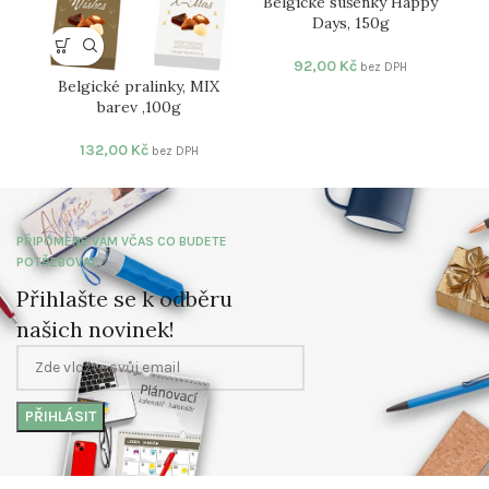
Belgické sušenky Happy
Days, 150g
92,00
Kč
bez DPH
Belgické pralinky, MIX
barev ,100g
132,00
Kč
bez DPH
PŘIPOMENE VÁM VČAS CO BUDETE
POTŘEBOVAT
Přihlašte se k odběru
našich novinek!