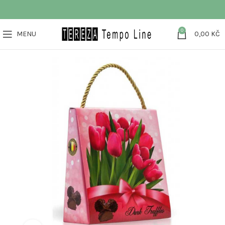
0
MENU
0,00
KČ