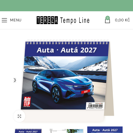
0
MENU
0,00
KČ
Klikněte pro zvětšení