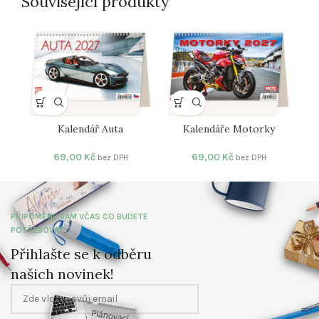
Související produkty
Kalendář Auta
Kalendáře Motorky
69,00
Kč
69,00
Kč
bez DPH
bez DPH
PŘIPOMENE VÁM VČAS CO BUDETE
POTŘEBOVAT
Přihlašte se k odběru
našich novinek!