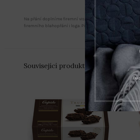
Na přání doplníme firemní visačkou. Originální motivy v
firemního blahopřání i loga. Před realizací Vám pošleme k
Související produkty
Bud