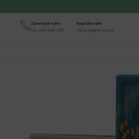
Zavolejte nám:
Napište nám
Tel.: 224 938 389
obchod@tereza.cz