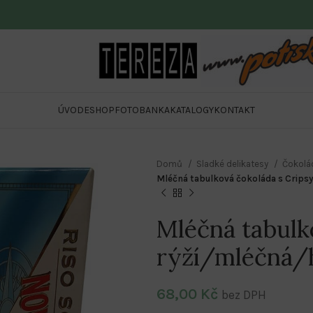
ÚVOD
ESHOP
FOTOBANKA
KATALOGY
KONTAKT
Domů
Sladké delikatesy
Čokolá
Mléčná tabulková čokoláda s Crips
Mléčná tabulk
rýží/mléčná/
68,00
Kč
bez DPH