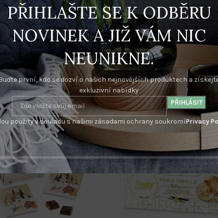
POPIS
DALŠÍ INFORMACE
PŘIHLAŠTE SE K ODBĚRU
NOVINEK A JIŽ VÁM NIC
hodné pro potisk visaček najdete v oddělení FOTOBANKA. Na objednávk
e schválení. /Firemní potisk objednávejte v oddělení Potisk firemní l
NEUNIKNE.
Buďte první, kdo se dozví o našich nejnovějších produktech a získejt
exkluzivní nabídky
ou použity v souladu s našimi zásadami ochrany soukromí
Privacy Po