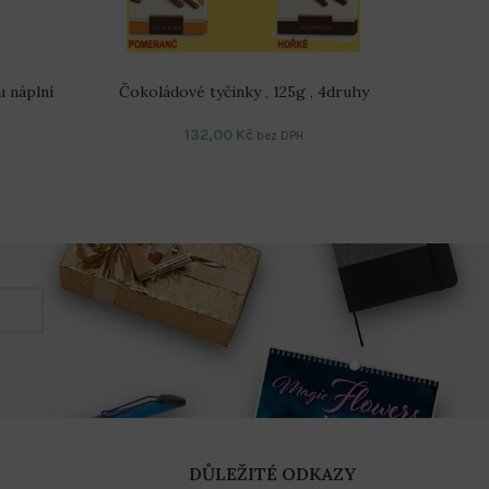
u náplní
Čokoládové tyčinky , 125g , 4druhy
Excelc
132,00
Kč
bez DPH
DŮLEŽITÉ ODKAZY