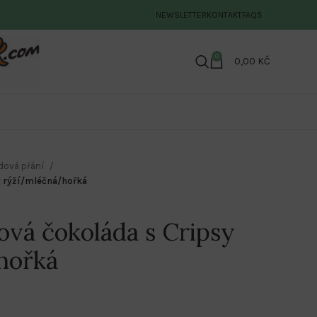
NEWSLETTER
KONTAKT
FAQS
0
0,00
KČ
dová přání
y rýží/mléčná/hořká
ová čokoláda s Cripsy
hořká