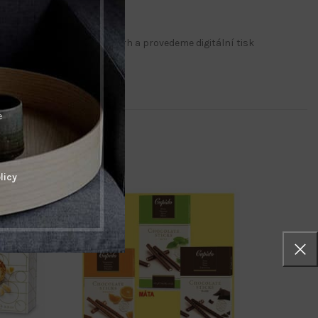
u zpracujeme grafický návrh a provedeme digitální tisk
ogo/.
e
licy