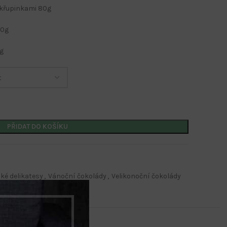
 křupinkami 80g
00g
0g
Kalendáře s potiskem
Nástěnné kalendáře
Stolní kalendáře
PŘIDAT DO KOŠÍKU
Kalendáře s firemním potiskem
Kalendáře s potiskem
ké delikatesy
,
Vánoční čokolády
,
Velikonoční čokolády
Nástěnné kalendáře
Stolní kalendáře
Kalendáře s firemním potiskem