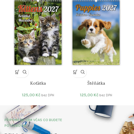
Wo
Koťátka
Štěňátka
125,00
Kč
125,00
Kč
bez DPH
bez DPH
PŘIPOMENE VÁM VČAS CO BUDETE
POTŘEBOVAT