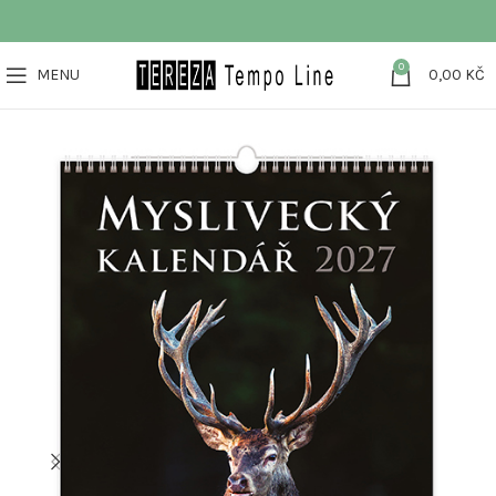
0
MENU
0,00
KČ