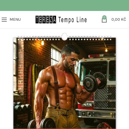
0
MENU
0,00
KČ