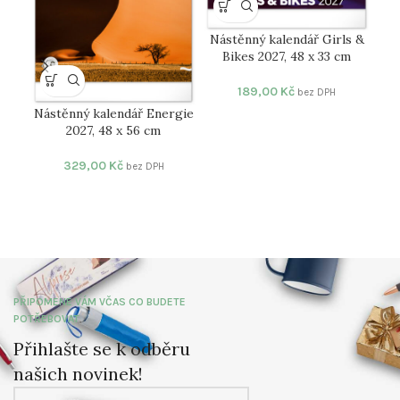
Nástěnný kalendář Girls &
Bikes 2027, 48 x 33 cm
189,00
Kč
bez DPH
Nástěnný kalendář Energie
2027, 48 x 56 cm
N
329,00
Kč
bez DPH
Ex
PŘIPOMENE VÁM VČAS CO BUDETE
POTŘEBOVAT
Přihlašte se k odběru
našich novinek!