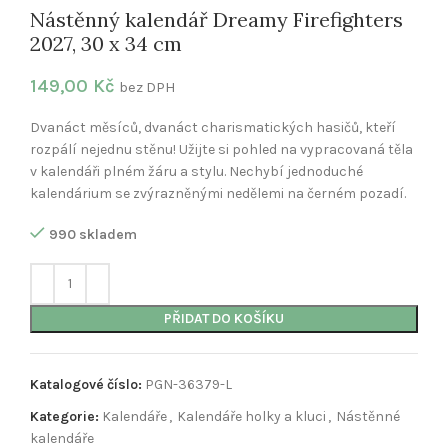
Nástěnný kalendář Dreamy Firefighters
2027, 30 x 34 cm
149,00
Kč
bez DPH
Dvanáct měsíců, dvanáct charismatických hasičů, kteří
rozpálí nejednu stěnu! Užijte si pohled na vypracovaná těla
v kalendáři plném žáru a stylu. Nechybí jednoduché
kalendárium se zvýrazněnými nedělemi na černém pozadí.
990 skladem
PŘIDAT DO KOŠÍKU
Katalogové číslo:
PGN-36379-L
Kategorie:
Kalendáře
,
Kalendáře holky a kluci
,
Nástěnné
kalendáře