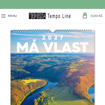
0
MENU
0,00
KČ