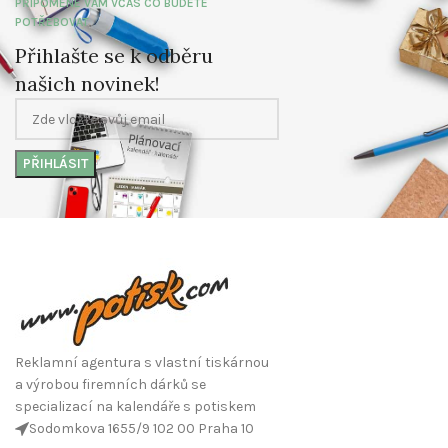
PŘIPOMENE VÁM VČAS CO BUDETE
POTŘEBOVAT
Přihlašte se k odběru
našich novinek!
Reklamní agentura s vlastní tiskárnou
a výrobou firemních dárků se
specializací na kalendáře s potiskem
Sodomkova 1655/9 102 00 Praha 10