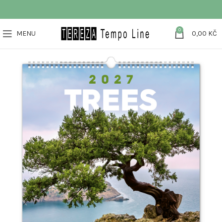
0
MENU
0,00
KČ