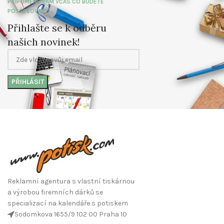
PŘIPOMENE VÁM VČAS CO BUDETE
POTŘEBOVAT
Přihlašte se k odběru
našich novinek!
Reklamní agentura s vlastní tiskárnou
a výrobou firemních dárků se
specializací na kalendáře s potiskem
Sodomkova 1655/9 102 00 Praha 10