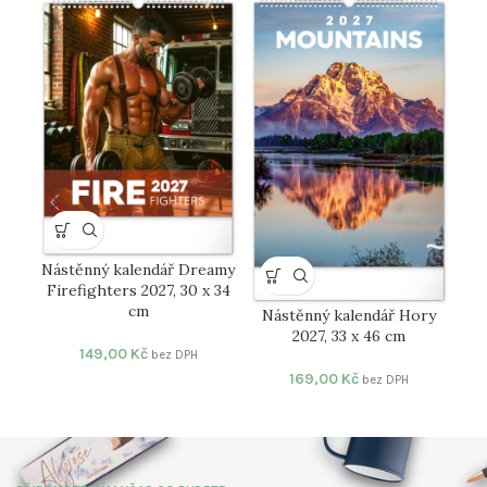
Nástěnný kalendář Dreamy
N
Firefighters 2027, 30 x 34
cm
Nástěnný kalendář Hory
2027, 33 x 46 cm
149,00
Kč
bez DPH
169,00
Kč
bez DPH