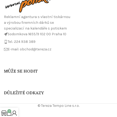
Reklamní agentura s vlastní tiskárnou
a výrobou firemních dárků se
specializací na kalendáře s potiskem
Sodomkova 1655/9 102 00 Praha 10
Tel.: 224 938 389
E-mail: obchod@tereza.cz
MŮŽE SE HODIT
DŮLEŽITÉ ODKAZY
© Tereza Tempo Line s.r.o.
0