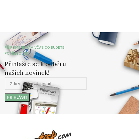
PŘIPOMENE VÁM VČAS CO BUDETE
POTŘEBOVAT
Přihlašte se k odběru
našich novinek!