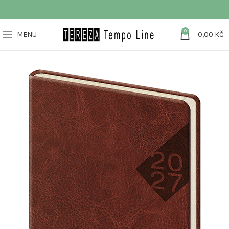
0
MENU
0,00
KČ