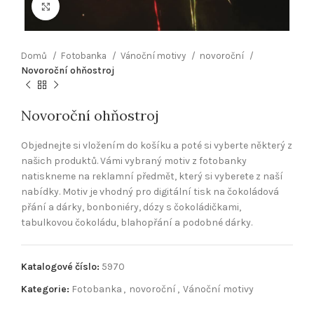
Klikněte pro zvětšení
Domů
Fotobanka
Vánoční motivy
novoroční
Novoroční ohňostroj
Novoroční ohňostroj
Objednejte si vložením do košíku a poté si vyberte některý z
našich produktů. Vámi vybraný motiv z fotobanky
natiskneme na reklamní předmět, který si vyberete z naší
nabídky. Motiv je vhodný pro digitální tisk na čokoládová
přání a dárky, bonboniéry, dózy s čokoládičkami,
tabulkovou čokoládu, blahopřání a podobné dárky.
Katalogové číslo:
5970
Kategorie:
Fotobanka
,
novoroční
,
Vánoční motivy