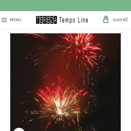
0
MENU
0,00
KČ