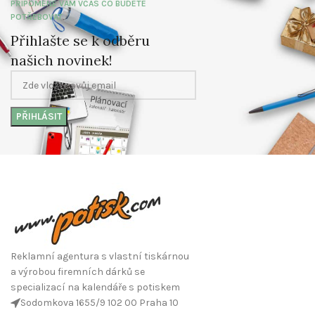
PŘIPOMENE VÁM VČAS CO BUDETE
POTŘEBOVAT
Přihlašte se k odběru
našich novinek!
Reklamní agentura s vlastní tiskárnou
a výrobou firemních dárků se
specializací na kalendáře s potiskem
Sodomkova 1655/9 102 00 Praha 10