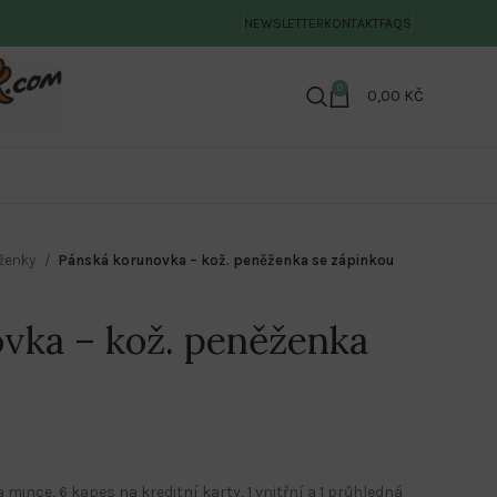
NEWSLETTER
KONTAKT
FAQS
0
0,00
KČ
ženky
Pánská korunovka – kož. peněženka se zápinkou
vka – kož. peněženka
mince, 6 kapes na kreditní karty, 1 vnitřní a 1 průhledná