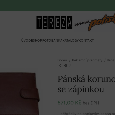
ÚVOD
ESHOP
FOTOBANKA
KATALOGY
KONTAKT
Domů
Reklamní předměty
Peně
Pánská koruno
se zápinkou
571,00
Kč
bez DPH
2 přihrádky na bankovky, kapsa na 