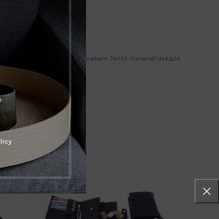
kostí, hebkostí, příjemným omakem. Tento materiál dokáže
.
e
licy