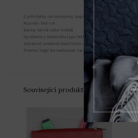
2 přihrádky na bankovky, kapsa na mince, 6 kapes na kredi
Rozměr: 11×9 cm
Barva: černá nebo hnědá
Vyrobeno z materiálu typu NAPPA. Jde o kůži, která je z
zvýraznit uvedené vlastnosti i na relativně menším povrc
Firemní logo lze realizovat na vybrané místo ražbou neb
Související produkty
Bud