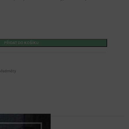
PŘIDAT DO KOŠÍKU
Kalendáře s potiskem
Nástěnné kalendáře
Stolní kalendáře
předměty
Kalendáře s firemním potiskem
Kalendáře s potiskem
Nástěnné kalendáře
Stolní kalendáře
Kalendáře s firemním potiskem