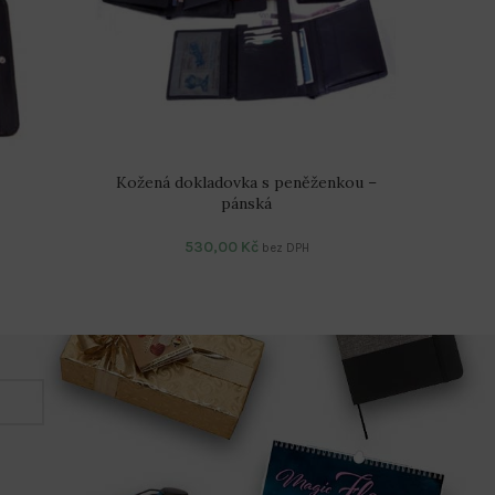
Kožená dokladovka s peněženkou –
pánská
530,00
Kč
bez DPH