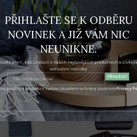
PŘIHLAŠTE SE K ODBĚRU
tní karty, 1 vnitřní a 1 průhledná kapsa.
NOVINEK A JIŽ VÁM NIC
pracována technologií pro rukavičkářské materiály. Vyznačuje se měk
hu výrobku.
NEUNIKNE.
o laserem. Rádi vám uděláme konkrétní kalkulaci dle vašich požadavků
Buďte první, kdo se dozví o našich nejnovějších produktech a získejt
exkluzivní nabídky
ou použity v souladu s našimi zásadami ochrany soukromí
Privacy Po