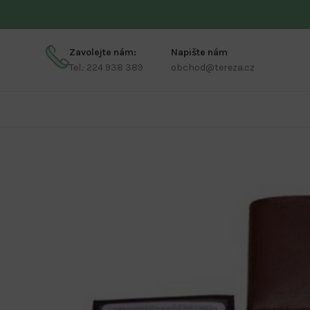
Zavolejte nám:
Napište nám
Tel.: 224 938 389
obchod@tereza.cz