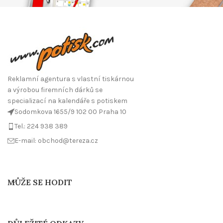
Reklamní agentura s vlastní tiskárnou
a výrobou firemních dárků se
specializací na kalendáře s potiskem
Sodomkova 1655/9 102 00 Praha 10
Tel.: 224 938 389
E-mail: obchod@tereza.cz
MŮŽE SE HODIT