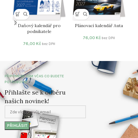
Daňový kalendář pro
Plánovací kalendář Auta
podnikatele
76,00
Kč
bez DPH
76,00
Kč
bez DPH
PŘIPOMENE VÁM VČAS CO BUDETE
POTŘEBOVAT
Přihlašte se k odběru
našich novinek!