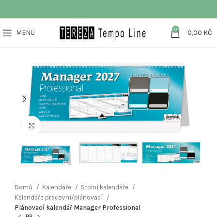
0
MENU
0,00
KČ
Klikněte pro zvětšení
Domů
Kalendáře
Stolní kalendáře
Kalendáře pracovní/plánovací
Plánovací kalendář Manager Professional