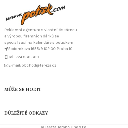
Reklamní agentura s vlastní tiskárnou
a výrobou firemních dárků se
specializací na kalendáře s potiskem
Sodomkova 1655/9 102 00 Praha 10
Tel.: 224 938 389
E-mail: obchod@tereza.cz
MŮŽE SE HODIT
DŮLEŽITÉ ODKAZY
© Tereza Tempo Line s.r.o.