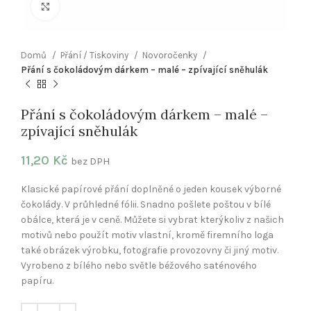
Klikněte pro zvětšení
Domů
Přání / Tiskoviny
Novoročenky
Přání s čokoládovým dárkem – malé – zpívající sněhulák
Přání s čokoládovým dárkem – malé –
zpívající sněhulák
11,20
Kč
bez DPH
Klasické papírové přání doplněné o jeden kousek výborné
čokolády. V průhledné fólii. Snadno pošlete poštou v bílé
obálce, která je v ceně. Můžete si vybrat kterýkoliv z našich
motivů nebo použít motiv vlastní, kromě firemního loga
také obrázek výrobku, fotografie provozovny či jiný motiv.
Vyrobeno z bílého nebo světle béžového saténového
papíru.