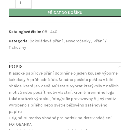
PŘIDAT DO KOŠÍKU
Katalogové číslo:
08_440
Kategorie:
Čokoládová přání
,
Novoročenky
,
Přání /
Tiskoviny
POPIS
Klasické papírové přání doplněné o jeden kousek výborné
čokolády. V průhledné fólii. Snadno pošlete poštou v bílé
obálce, která je v ceně. Můžete si vybrat kterýkoliv z našich
motivů nebo použít motiv vlastní, kromě firemního loga
také obrázek výrobku, fotografie provozovny či jiný motiv.
Vyrobeno z bílého nebo světle béžového saténového
papíru.
Originální motivy vhodné pro potisk najdete v oddělení
FOTOBANKA.