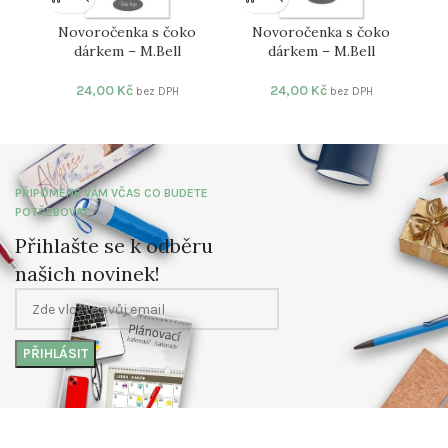
Novoročenka s čoko
Novoročenka s čoko
dárkem – M.Bell
dárkem – M.Bell
dár
24,00
Kč
24,00
Kč
bez DPH
bez DPH
PŘIPOMENE VÁM VČAS CO BUDETE
POTŘEBOVAT
Přihlašte se k odběru
našich novinek!