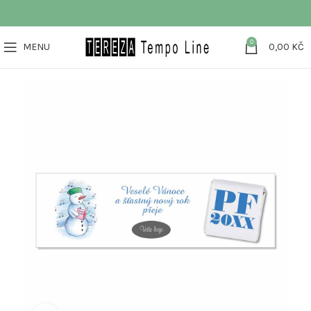
0
MENU
0,00
KČ