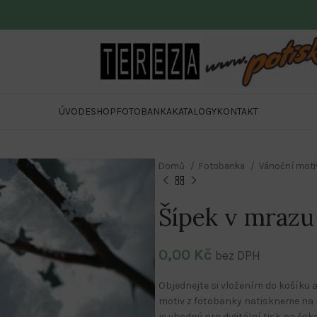
ÚVOD
ESHOP
FOTOBANKA
KATALOGY
KONTAKT
Domů
Fotobanka
Vánoční mot
Šípek v mrazu
0,00
Kč
bez DPH
Objednejte si vložením do košíku a
motiv z fotobanky natiskneme na r
je vhodný pro digitální tisk na čo