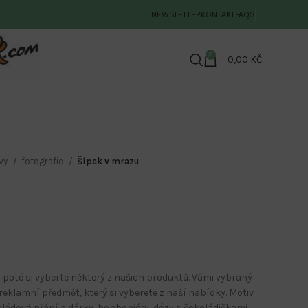
NEWSLETTER
KONTAKT
FAQS
0
0,00
KČ
ivy
fotografie
Šípek v mrazu
 poté si vyberte některý z našich produktů. Vámi vybraný
eklamní předmět, který si vyberete z naší nabídky. Motiv
koládová přání a dárky, bonboniéry, dózy s čokoládičkami,