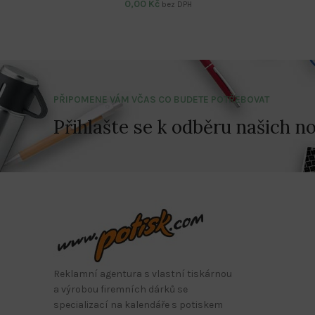
0,00
Kč
bez DPH
PŘIPOMENE VÁM VČAS CO BUDETE POTŘEBOVAT
Přihlašte se k odběru našich no
Reklamní agentura s vlastní tiskárnou
a výrobou firemních dárků se
specializací na kalendáře s potiskem