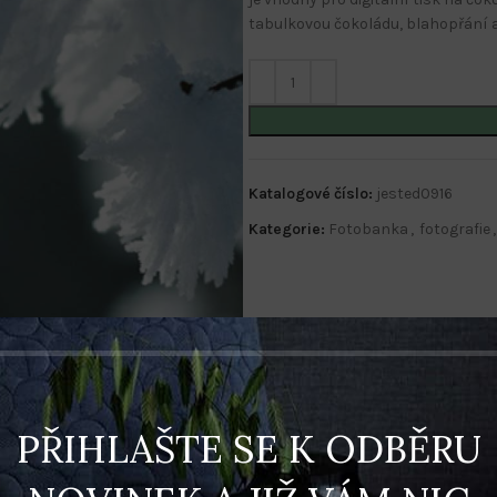
tabulkovou čokoládu, blahopřání 
Katalogové číslo:
jested0916
Kategorie:
Fotobanka
,
fotografie
,
PŘIHLAŠTE SE K ODBĚRU