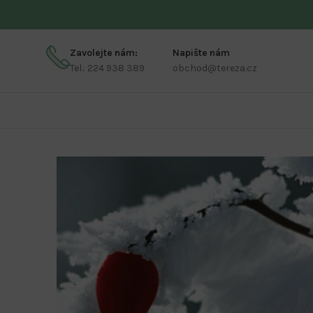
Zavolejte nám:
Napište nám
Tel.: 224 938 389
obchod@tereza.cz