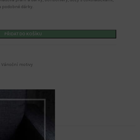
a podobné dárky.
PŘIDAT DO KOŠÍKU
Kalendáře s potiskem
Nástěnné kalendáře
Vánoční motivy
Stolní kalendáře
Kalendáře s firemním potiskem
Kalendáře s potiskem
Nástěnné kalendáře
Stolní kalendáře
Kalendáře s firemním potiskem