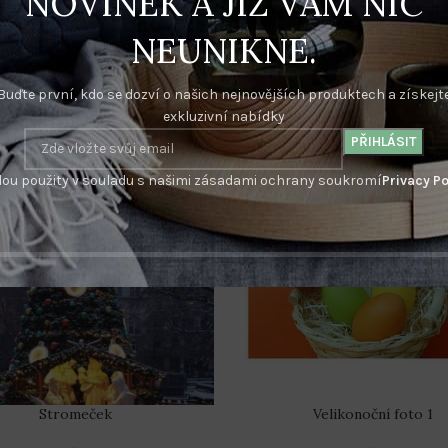
NOVINEK A JIŽ VÁM NIC
NEUNIKNE.
Buďte první, kdo se dozví o našich nejnovějších produktech a získejt
exkluzivní nabídky
ou použity v souladu s našimi zásadami ochrany soukromí
Privacy Po
Stromeček
Velikonoční foto 1