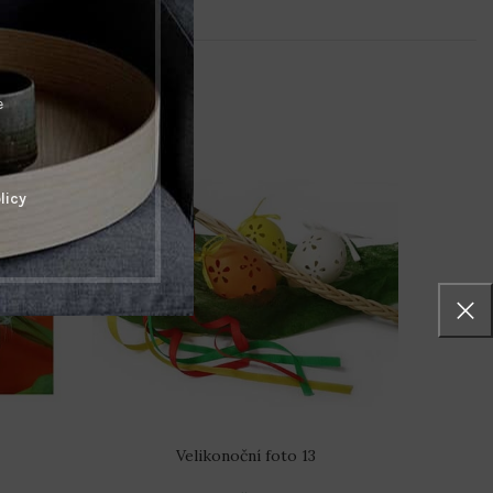
e
licy
Velikonoční foto 13