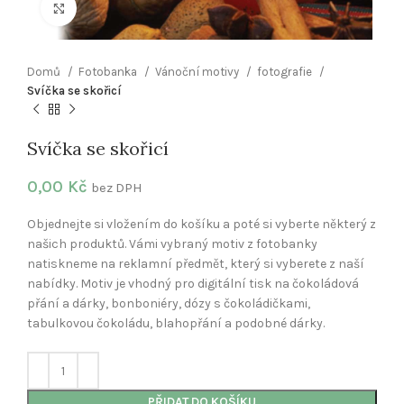
Klikněte pro zvětšení
Domů
Fotobanka
Vánoční motivy
fotografie
Svíčka se skořicí
Svíčka se skořicí
0,00
Kč
bez DPH
Objednejte si vložením do košíku a poté si vyberte některý z
našich produktů. Vámi vybraný motiv z fotobanky
natiskneme na reklamní předmět, který si vyberete z naší
nabídky. Motiv je vhodný pro digitální tisk na čokoládová
přání a dárky, bonboniéry, dózy s čokoládičkami,
tabulkovou čokoládu, blahopřání a podobné dárky.
PŘIDAT DO KOŠÍKU