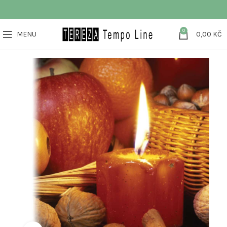
0
MENU
0,00
KČ