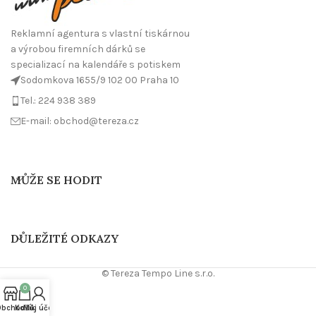
Reklamní agentura s vlastní tiskárnou
a výrobou firemních dárků se
specializací na kalendáře s potiskem
Sodomkova 1655/9 102 00 Praha 10
Tel.: 224 938 389
E-mail: obchod@tereza.cz
MŮŽE SE HODIT
DŮLEŽITÉ ODKAZY
© Tereza Tempo Line s.r.o.
0
Obchod
Košík
Můj účet