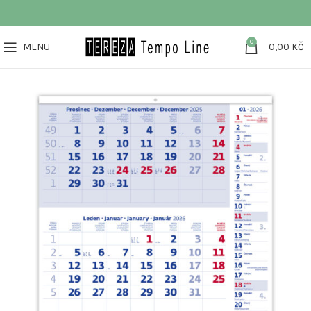
0
MENU
0,00
KČ