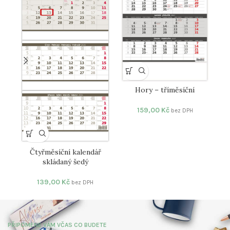
Hory – tříměsíční
159,00
Kč
bez DPH
Čtyřměsíční kalendář
skládaný šedý
139,00
Kč
bez DPH
PŘIPOMENE VÁM VČAS CO BUDETE