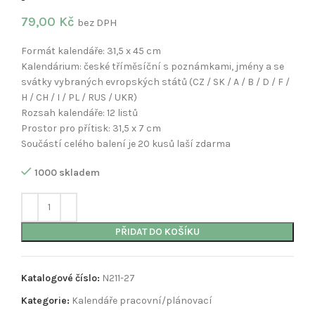
79,00
Kč
bez DPH
Formát kalendáře: 31,5 x 45 cm
Kalendárium: české tříměsíční s poznámkami, jmény a se
svátky vybraných evropských států (CZ / SK / A / B / D / F /
H / CH / I / PL / RUS / UKR)
Rozsah kalendáře: 12 listů
Prostor pro přítisk: 31,5 x 7 cm
Součástí celého balení je 20 kusů laší zdarma
1000 skladem
PŘIDAT DO KOŠÍKU
Katalogové číslo:
N211-27
Kategorie:
Kalendáře pracovní/plánovací