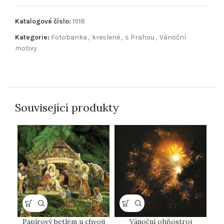
Katalogové číslo:
1918
Kategorie:
Fotobanka
,
kreslené
,
s Prahou
,
Vánoční
motivy
Související produkty
Papírový betlém u chvojí
Vánoční ohňostroj