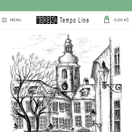
0
MENU
0,00
KČ