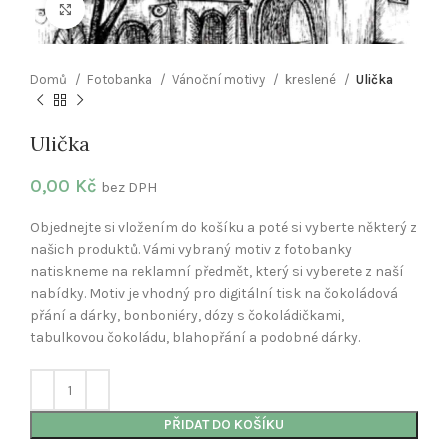
Klikněte pro zvětšení
Domů
Fotobanka
Vánoční motivy
kreslené
Ulička
Ulička
0,00
Kč
bez DPH
Objednejte si vložením do košíku a poté si vyberte některý z
našich produktů. Vámi vybraný motiv z fotobanky
natiskneme na reklamní předmět, který si vyberete z naší
nabídky. Motiv je vhodný pro digitální tisk na čokoládová
přání a dárky, bonboniéry, dózy s čokoládičkami,
tabulkovou čokoládu, blahopřání a podobné dárky.
PŘIDAT DO KOŠÍKU