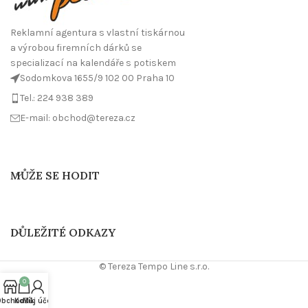
Reklamní agentura s vlastní tiskárnou
a výrobou firemních dárků se
specializací na kalendáře s potiskem
Sodomkova 1655/9 102 00 Praha 10
Tel.: 224 938 389
E-mail: obchod@tereza.cz
MŮŽE SE HODIT
DŮLEŽITÉ ODKAZY
© Tereza Tempo Line s.r.o.
0
Obchod
Košík
Můj účet