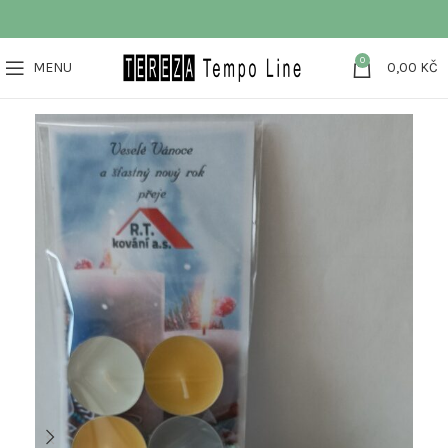
0
MENU
0,00
KČ