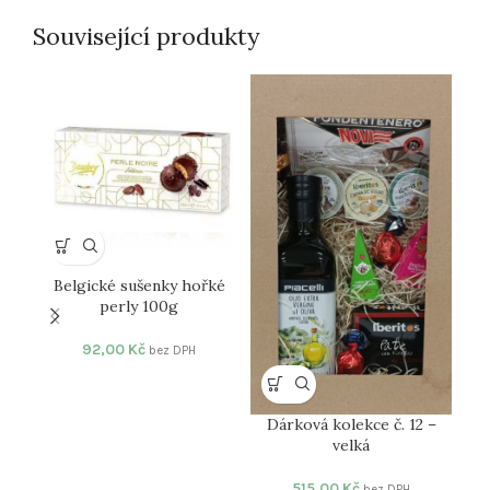
Související produkty
Belgické sušenky hořké
D
perly 100g
92,00
Kč
bez DPH
Dárková kolekce č. 12 –
velká
515,00
Kč
bez DPH