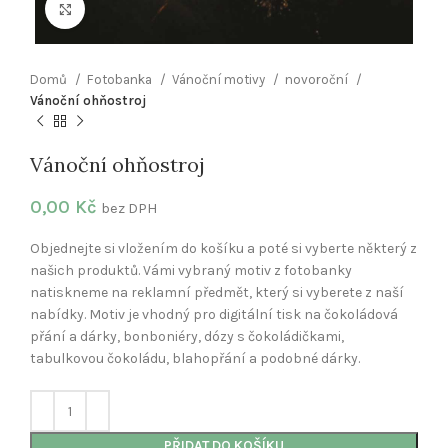
Klikněte pro zvětšení
Domů
Fotobanka
Vánoční motivy
novoroční
Vánoční ohňostroj
Vánoční ohňostroj
0,00
Kč
bez DPH
Objednejte si vložením do košíku a poté si vyberte některý z
našich produktů. Vámi vybraný motiv z fotobanky
natiskneme na reklamní předmět, který si vyberete z naší
nabídky. Motiv je vhodný pro digitální tisk na čokoládová
přání a dárky, bonboniéry, dózy s čokoládičkami,
tabulkovou čokoládu, blahopřání a podobné dárky.
PŘIDAT DO KOŠÍKU