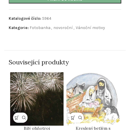
Katalogové číslo:
5964
Kategorie:
Fotobanka
,
novoroční
,
Vánoční motivy
Související produkty
Bílý ohňotroj
Kreslený betlém s