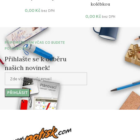
kolébkou
0,00
Kč
bez DPH
0,00
Kč
bez DPH
PŘIPOMENE VÁM VČAS CO BUDETE
POTŘEBOVAT
Přihlašte se k odběru
našich novinek!