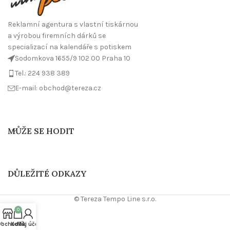
Reklamní agentura s vlastní tiskárnou
a výrobou firemních dárků se
specializací na kalendáře s potiskem
Sodomkova 1655/9 102 00 Praha 10
Tel.: 224 938 389
E-mail: obchod@tereza.cz
MŮŽE SE HODIT
DŮLEŽITÉ ODKAZY
© Tereza Tempo Line s.r.o.
0
Obchod
Košík
Můj účet