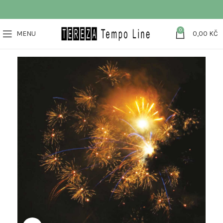
0
MENU
0,00
KČ