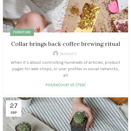
FURNITURE
Collar brings back coffee brewing ritual
Tereza.cz
When it’s about controlling hundreds of articles, product
pages for web shops, or user profiles in social networks,
all
POKRAČOVAT VE ČTENÍ
27
SRP