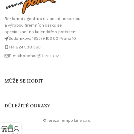
Reklamní agentura s vlastní tiskárnou
a výrobou firemních dárků se
specializací na kalendáře s potiskem
Sodomkova 1655/9 102 00 Praha 10
Tel.: 224 938 389
E-mail: obchod@tereza.cz
MŮŽE SE HODIT
DŮLEŽITÉ ODKAZY
© Tereza Tempo Line s.r.o.
0