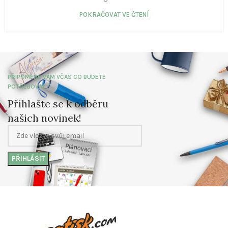
POKRAČOVAT VE ČTENÍ
PŘIPOMENE VÁM VČAS CO BUDETE
POTŘEBOVAT
Přihlašte se k odběru
našich novinek!