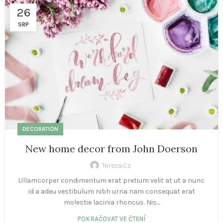
26
SRP
DECORATION
New home decor from John Doerson
Tereza.cz
Ullamcorper condimentum erat pretium velit at ut a nunc
id a adeu vestibulum nibh urna nam consequat erat
molestie lacinia rhoncus. Nis...
POKRAČOVAT VE ČTENÍ