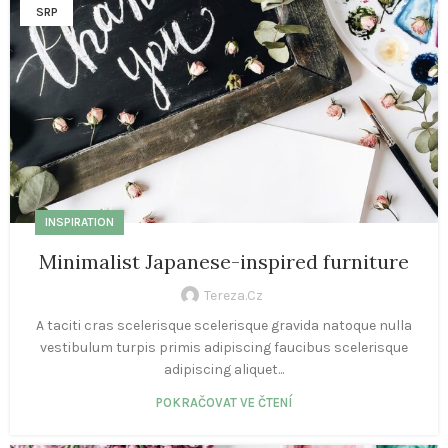
SRP
INSPIRATION
Minimalist Japanese-inspired furniture
Tereza.cz
A taciti cras scelerisque scelerisque gravida natoque nulla
vestibulum turpis primis adipiscing faucibus scelerisque
adipiscing aliquet...
POKRAČOVAT VE ČTENÍ