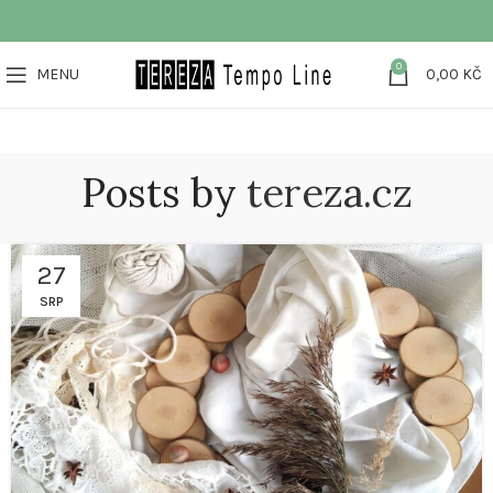
0
MENU
0,00
KČ
Posts by
tereza.cz
27
SRP