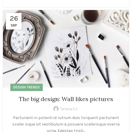
26
SRP
DESIGN TRENDS
The big design: Wall likes pictures
Tereza.cz
Parturient in potenti id rutrum duis torquent parturient
sceler isque sit vestibulum a posuere scelerisque viverra
urna. Egestas tristi...