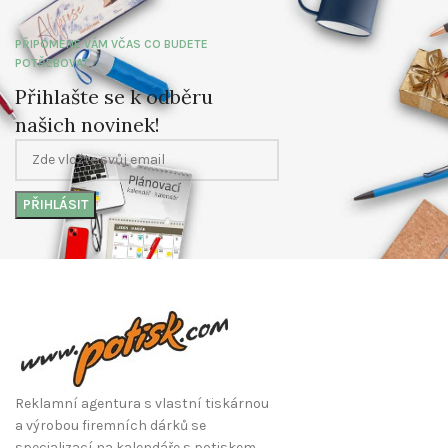
PŘIPOMENE VÁM VČAS CO BUDETE
POTŘEBOVAT
Přihlašte se k odběru
našich novinek!
Reklamní agentura s vlastní tiskárnou
a výrobou firemních dárků se
specializací na kalendáře s potiskem