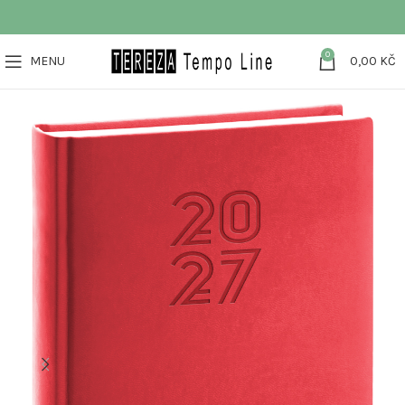
0
MENU
0,00
KČ