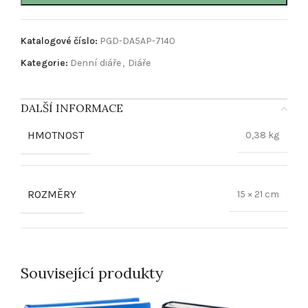
Katalogové číslo:
PGD-DA5AP-7140
Kategorie:
Denní diáře
,
Diáře
DALŠÍ INFORMACE
HMOTNOST
0,38 kg
ROZMĚRY
15 × 21 cm
Související produkty