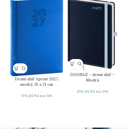
DOUBLE – denní diář –
Denní diář Aprint 2027,
Modrá
modrý, 15 x 21 cm
219,00
Kč
bez DPH
179,00
Kč
bez DPH