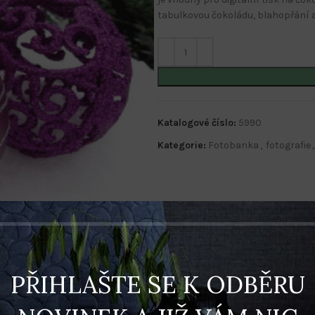
tabulkovou čokoládu, blahopřání 
Katalogové číslo:
5990
Kategorie:
Fotobanka
,
fotografie
,
PŘIHLAŠTE SE K ODBĚRU