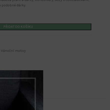
a podobné dárky.
PŘIDAT DO KOŠÍKU
Kalendáře s potiskem
Nástěnné kalendáře
Vánoční motivy
Stolní kalendáře
Kalendáře s firemním potiskem
Kalendáře s potiskem
Nástěnné kalendáře
Stolní kalendáře
Kalendáře s firemním potiskem