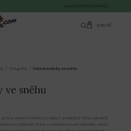
NEWSLETTER
KONTAKT
FAQS
0
0,00
KČ
ivy
fotografie
Fialové ozdoby ve sněhu
y ve sněhu
 poté si vyberte některý z našich produktů. Vámi vybraný
eklamní předmět, který si vyberete z naší nabídky. Motiv
koládová přání a dárky, bonboniéry, dózy s čokoládičkami,