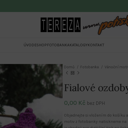
ÚVOD
ESHOP
FOTOBANKA
KATALOGY
KONTAKT
Domů
Fotobanka
Vánoční mot
Fialové ozdob
0,00
Kč
bez DPH
Objednejte si vložením do košíku a
motiv z fotobanky natiskneme na r
je vhodný pro digitální tisk na čo