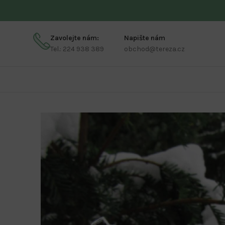
Zavolejte nám:
Napište nám
Tel.: 224 938 389
obchod@tereza.cz