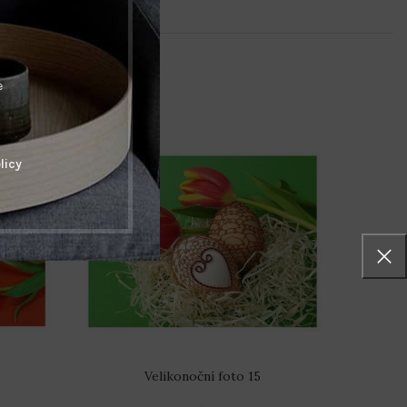
e
licy
Velikonoční foto 15