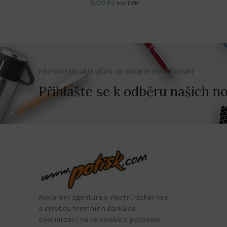
0,00
Kč
bez DPH
PŘIPOMENE VÁM VČAS CO BUDETE POTŘEBOVAT
Přihlašte se k odběru našich no
Reklamní agentura s vlastní tiskárnou
a výrobou firemních dárků se
specializací na kalendáře s potiskem