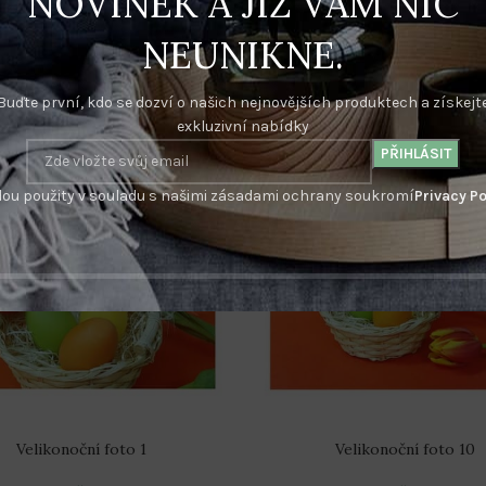
NOVINEK A JIŽ VÁM NIC
NEUNIKNE.
Buďte první, kdo se dozví o našich nejnovějších produktech a získejt
exkluzivní nabídky
ou použity v souladu s našimi zásadami ochrany soukromí
Privacy Po
Velikonoční foto 1
Velikonoční foto 10