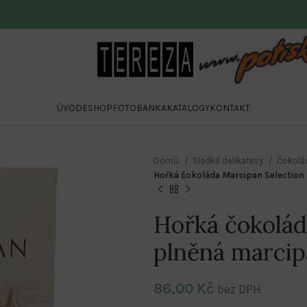
ÚVOD
ESHOP
FOTOBANKA
KATALOGY
KONTAKT
Domů
Sladké delikatesy
Čokolá
Hořká čokoláda Marcipan Selection
Hořká čokolád
plněná marci
86,00
Kč
bez DPH