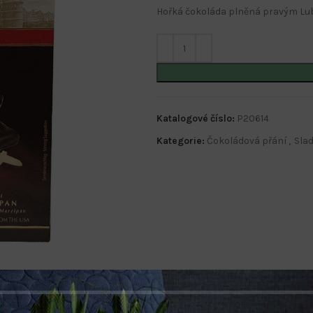
Hořká čokoláda plněná pravým L
Katalogové číslo:
P20614
Kategorie:
Čokoládová přání
,
Slad
POPIS