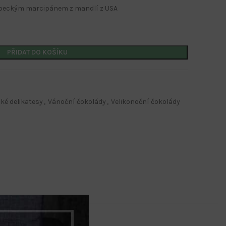
ubeckým marcipánem z mandlí z USA
PŘIDAT DO KOŠÍKU
Kalendáře s potiskem
Nástěnné kalendáře
ké delikatesy
,
Vánoční čokolády
,
Velikonoční čokolády
Stolní kalendáře
Kalendáře s firemním potiskem
Kalendáře s potiskem
Nástěnné kalendáře
Stolní kalendáře
Kalendáře s firemním potiskem