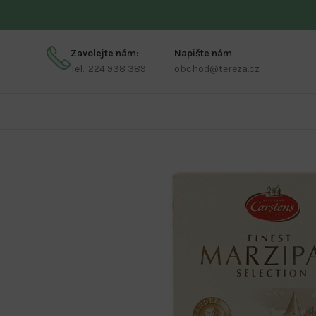
Zavolejte nám:
Napište nám
Tel.: 224 938 389
obchod@tereza.cz