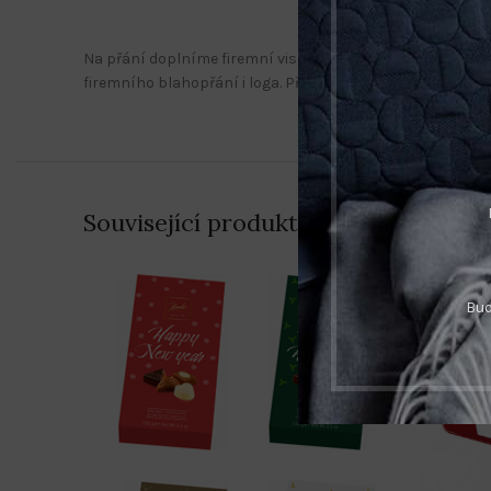
Na přání doplníme firemní visačkou. Originální motivy v
firemního blahopřání i loga. Před realizací Vám pošleme k
Související produkty
Bud