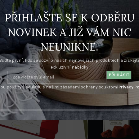
PŘIHLAŠTE SE K ODBĚRU
hodné pro potisk visaček najdete v oddělení FOTOBANKA. Na objednávk
e schválení. /Firemní potisk objednávejte v oddělení Potisk firemní l
NOVINEK A JIŽ VÁM NIC
NEUNIKNE.
Buďte první, kdo se dozví o našich nejnovějších produktech a získejt
exkluzivní nabídky
ou použity v souladu s našimi zásadami ochrany soukromí
Privacy Po