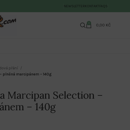
NEWSLETTER
KONTAKT
FAQS
0
0,00
KČ
dová přání
 – plněná marcipánem – 140g
a Marcipan Selection –
pánem – 140g