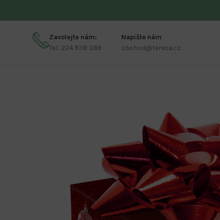
Zavolejte nám:
Napište nám
Tel.: 224 938 389
obchod@tereza.cz