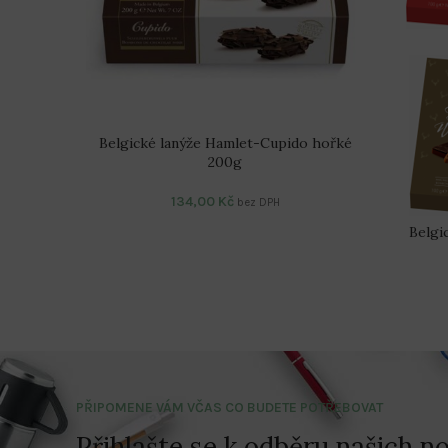
Belgické lanýže Hamlet-Cupido hořké
200g
134,00
Kč
bez DPH
Belgi
PŘIPOMENE VÁM VČAS CO BUDETE POTŘEBOVAT
Přihlašte se k odběru našich no