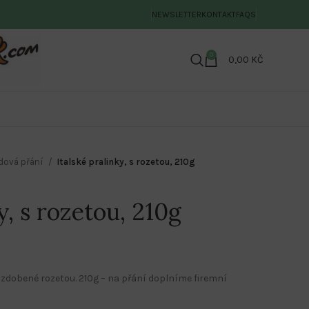
NEWSLETTER
KONTAKT
FAQS
0
0,00
KČ
dová přání
Italské pralinky, s rozetou, 210g
y, s rozetou, 210g
ozdobené rozetou. 210g – na přání doplníme firemní