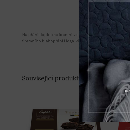
Na přání doplníme firemní visačkou. Originální motivy v
firemního blahopřání i loga. Před realizací Vám pošleme k
Související produkty
Bud