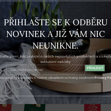
POPIS
DALŠÍ INFORMACE
PŘIHLAŠTE SE K ODBĚRU
hodné pro potisk visaček najdete v oddělení FOTOBANKA. Na objednávk
NOVINEK A JIŽ VÁM NIC
e schválení. /Firemní potisk objednávejte v oddělení Potisk firemní l
NEUNIKNE.
Buďte první, kdo se dozví o našich nejnovějších produktech a získejt
exkluzivní nabídky
ou použity v souladu s našimi zásadami ochrany soukromí
Privacy Po