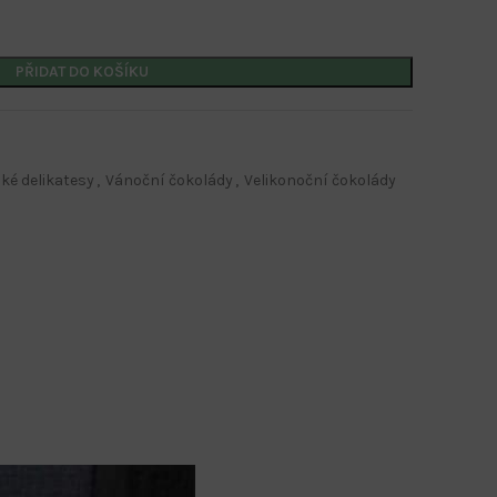
PŘIDAT DO KOŠÍKU
Kalendáře s potiskem
ké delikatesy
,
Vánoční čokolády
,
Velikonoční čokolády
Nástěnné kalendáře
Stolní kalendáře
Kalendáře s firemním potiskem
Kalendáře s potiskem
Nástěnné kalendáře
Stolní kalendáře
Kalendáře s firemním potiskem