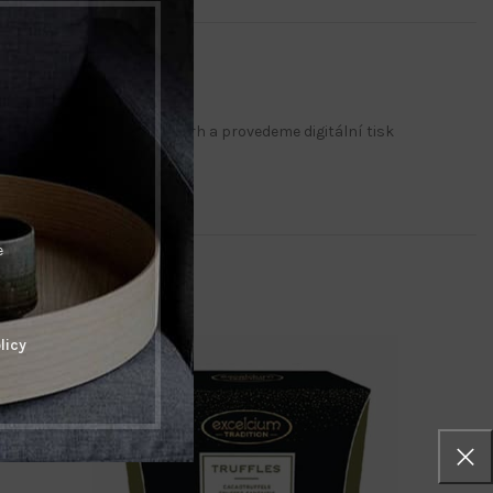
u zpracujeme grafický návrh a provedeme digitální tisk
ogo/.
e
licy