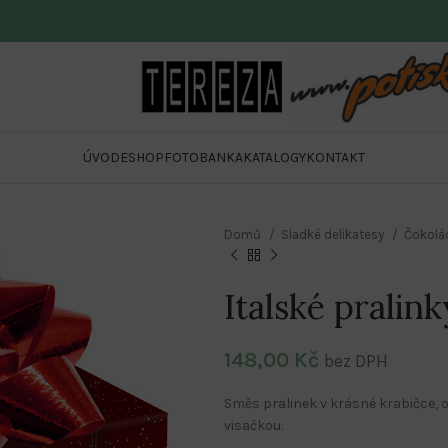
ÚVOD
ESHOP
FOTOBANKA
KATALOGY
KONTAKT
Domů
Sladké delikatesy
Čokolá
Italské pralink
148,00
Kč
bez DPH
Směs pralinek v krásné krabičce, 
visačkou.