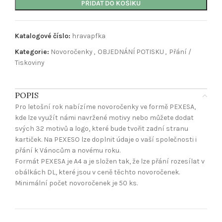
PŘIDAT DO KOŠÍKU
Katalogové číslo:
hravapfka
Kategorie:
Novoročenky
,
OBJEDNÁNÍ POTISKU
,
Přání /
Tiskoviny
POPIS
Pro letošní rok nabízíme novoročenky ve formě PEXESA,
kde lze využít námi navržené motivy nebo můžete dodat
svých 32 motivů a logo, které bude tvořit zadní stranu
kartiček. Na PEXESO lze doplnit údaje o vaší společnosti i
přání k Vánocům a novému roku.
Formát PEXESA je A4 a je složen tak, že lze přání rozesílat v
obálkách DL, které jsou v ceně těchto novoročenek.
Minimální počet novoročenek je 50 ks.