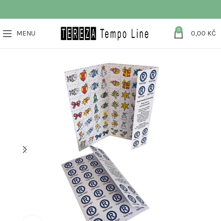
0
MENU
0,00
KČ