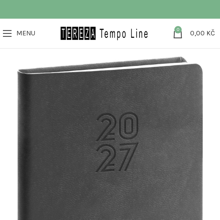
0
MENU
0,00
KČ