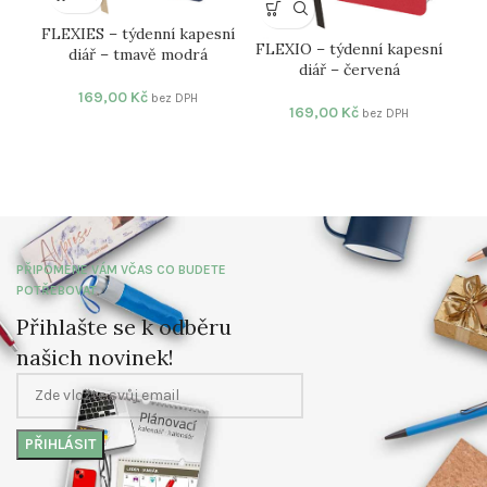
FLEXIES – týdenní kapesní
FLEXIO – týdenní kapesní
FL
diář – tmavě modrá
diář – červená
169,00
Kč
bez DPH
169,00
Kč
bez DPH
PŘIPOMENE VÁM VČAS CO BUDETE
POTŘEBOVAT
Přihlašte se k odběru
našich novinek!