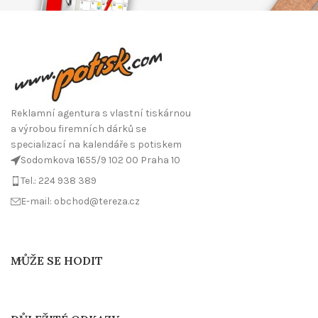
Reklamní agentura s vlastní tiskárnou
a výrobou firemních dárků se
specializací na kalendáře s potiskem
Sodomkova 1655/9 102 00 Praha 10
Tel.: 224 938 389
E-mail: obchod@tereza.cz
MŮŽE SE HODIT