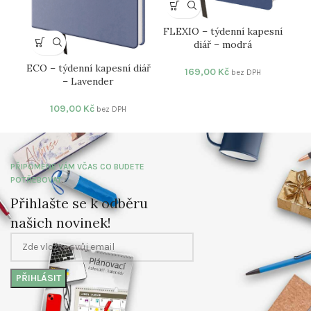
PR
FLEXIO – týdenní kapesní
diář – modrá
ECO – týdenní kapesní diář
169,00
Kč
bez DPH
– Lavender
109,00
Kč
bez DPH
PŘIPOMENE VÁM VČAS CO BUDETE
POTŘEBOVAT
Přihlašte se k odběru
našich novinek!