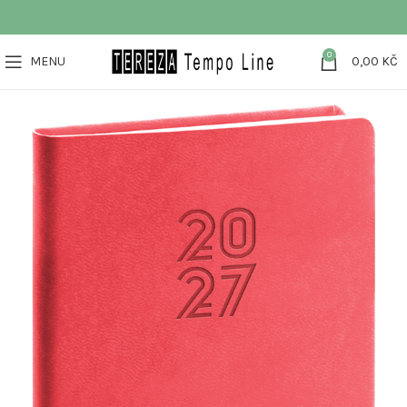
0
MENU
0,00
KČ