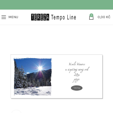
0
MENU
0,00
KČ