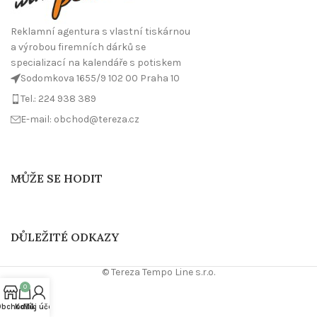
Reklamní agentura s vlastní tiskárnou
a výrobou firemních dárků se
specializací na kalendáře s potiskem
Sodomkova 1655/9 102 00 Praha 10
Tel.: 224 938 389
E-mail: obchod@tereza.cz
MŮŽE SE HODIT
DŮLEŽITÉ ODKAZY
© Tereza Tempo Line s.r.o.
0
Obchod
Košík
Můj účet