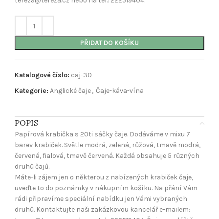
tereza@tereza.cz nebo na tel.: 222519404.
PŘIDAT DO KOŠÍKU
Katalogové číslo:
caj-30
Kategorie:
Anglické čaje
,
Čaje-káva-vína
POPIS
Papírová krabička s 20ti sáčky čaje. Dodáváme v mixu 7
barev krabiček. Světle modrá, zelená, růžová, tmavě modrá,
červená, fialová, tmavě červená. Každá obsahuje 5 různých
druhů čajů.
Máte-li zájem jen o některou z nabízených krabiček čaje,
uveďte to do poznámky v nákupním košíku. Na přání Vám
rádi připravíme speciální nabídku jen Vámi vybraných
druhů. Kontaktujte naši zakázkovou kancelář e-mailem: