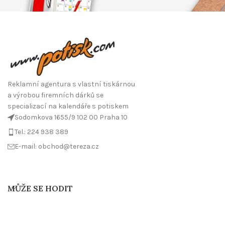
Reklamní agentura s vlastní tiskárnou
a výrobou firemních dárků se
specializací na kalendáře s potiskem
Sodomkova 1655/9 102 00 Praha 10
Tel.: 224 938 389
E-mail: obchod@tereza.cz
MŮŽE SE HODIT