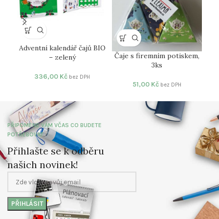
Adventní kalendář čajů BIO
K
Čaje s firemním potiskem,
– zelený
3ks
336,00
Kč
bez DPH
51,00
Kč
bez DPH
PŘIPOMENE VÁM VČAS CO BUDETE
POTŘEBOVAT
Přihlašte se k odběru
našich novinek!