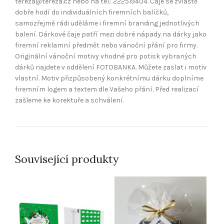
tereza@tereza.cz nebo na tel.: 222519404. Čaje se zvláště
dobře hodí do individuálních firemních balíčků,
samozřejmě rádi uděláme i firemní branding jednotlivých
balení. Dárkové čaje patří mezi dobré nápady na dárky jako
firemní reklamní předmět nebo vánoční přání pro firmy.
Originální vánoční motivy vhodné pro potisk vybraných
dárků najdete v oddělení FOTOBANKA. Můžete zaslat i motiv
vlastní. Motiv přizpůsobený konkrétnímu dárku doplníme
firemním logem a textem dle Vašeho přání. Před realizací
zašleme ke korektuře a schválení.
Související produkty