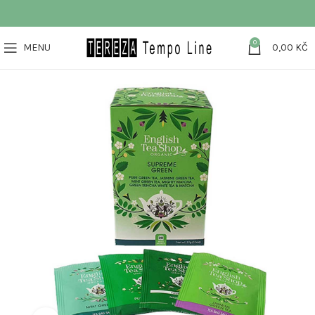
0
MENU
0,00
KČ