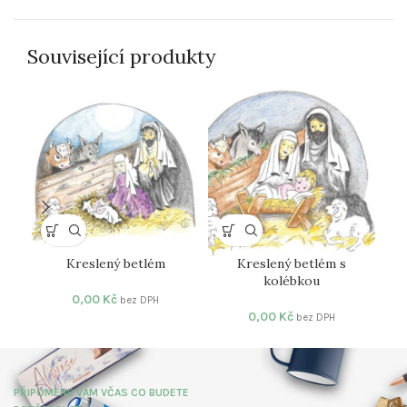
Související produkty
Kreslený betlém
Kreslený betlém s
Pa
kolébkou
0,00
Kč
bez DPH
0,00
Kč
bez DPH
PŘIPOMENE VÁM VČAS CO BUDETE