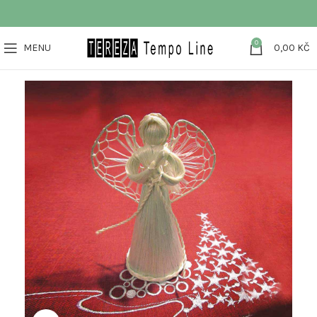
0
MENU
0,00
KČ