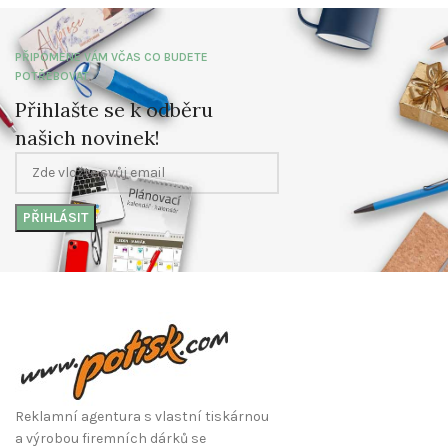
PŘIPOMENE VÁM VČAS CO BUDETE
POTŘEBOVAT
Přihlašte se k odběru
našich novinek!
Reklamní agentura s vlastní tiskárnou
a výrobou firemních dárků se