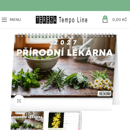
0
MENU
0,00
KČ
Klikněte pro zvětšení