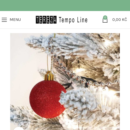
0
MENU
0,00
KČ