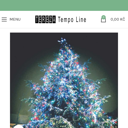
0
MENU
0,00
KČ