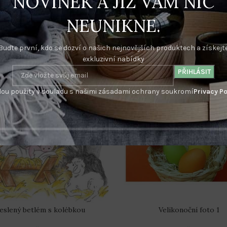
NOVINEK A JIŽ VÁM NIC
NEUNIKNE.
Buďte první, kdo se dozví o našich nejnovějších produktech a získejt
exkluzivní nabídky
ou použity v souladu s našimi zásadami ochrany soukromí
Privacy Po
eslený betlém s kolébkou
Velikonoční foto 1