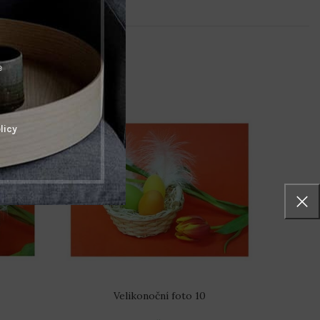
e
licy
Velikonoční foto 10