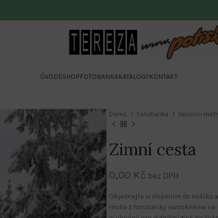
ÚVOD
ESHOP
FOTOBANKA
KATALOGY
KONTAKT
Domů
Fotobanka
Vánoční mot
Zimní cesta
0,00
Kč
bez DPH
Objednejte si vložením do košíku a
motiv z fotobanky natiskneme na r
je vhodný pro digitální tisk na čo