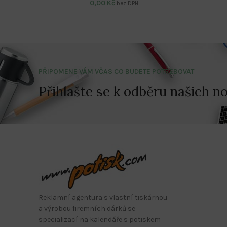
0,00
Kč
bez DPH
PŘIPOMENE VÁM VČAS CO BUDETE POTŘEBOVAT
Přihlašte se k odběru našich no
Reklamní agentura s vlastní tiskárnou
a výrobou firemních dárků se
specializací na kalendáře s potiskem