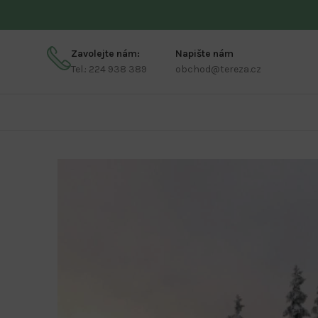
Zavolejte nám:
Napište nám
Tel.: 224 938 389
obchod@tereza.cz