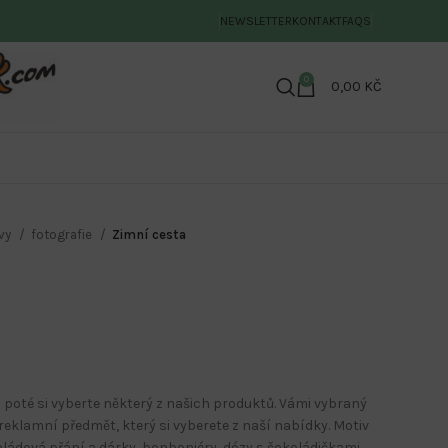
NEWSLETTER
KONTAKT
FAQS
0
0,00
KČ
ivy
fotografie
Zimní cesta
 poté si vyberte některý z našich produktů. Vámi vybraný
eklamní předmět, který si vyberete z naší nabídky. Motiv
koládová přání a dárky, bonboniéry, dózy s čokoládičkami,