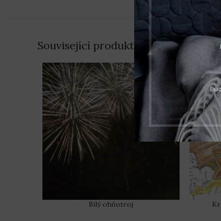
Související produkty
Bud
Bílý ohňotroj
Kr