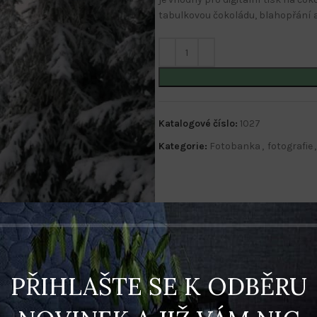
tabulkovou čokoládu, blahopřání 
Katalogové číslo:
1027
Kategorie:
Fotobanka
,
fotografie
,
PŘIHLAŠTE SE K ODBĚRU