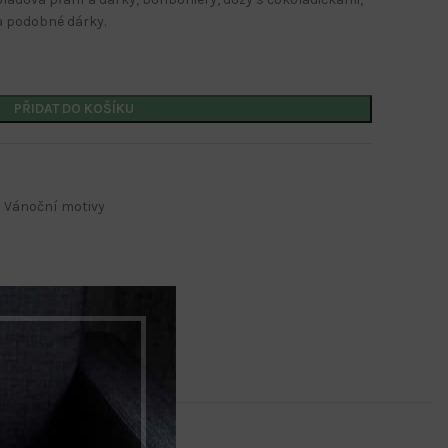
a podobné dárky.
PŘIDAT DO KOŠÍKU
Kalendáře s potiskem
Nástěnné kalendáře
Vánoční motivy
Stolní kalendáře
Kalendáře s firemním potiskem
Kalendáře s potiskem
Nástěnné kalendáře
Stolní kalendáře
Kalendáře s firemním potiskem