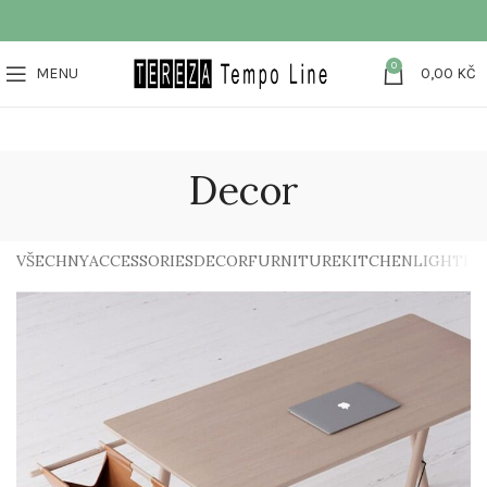
0
MENU
0,00
KČ
Decor
VŠECHNY
ACCESSORIES
DECOR
FURNITURE
KITCHEN
LIGHTIN