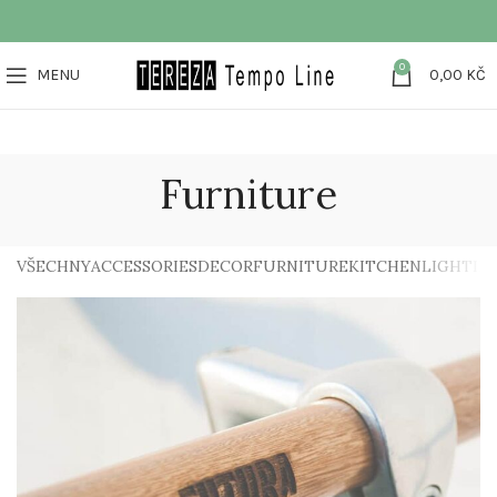
0
MENU
0,00
KČ
Furniture
VŠECHNY
ACCESSORIES
DECOR
FURNITURE
KITCHEN
LIGHTIN